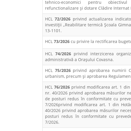
tehnico-economici pentru obiectivul 
refunctionalizare și dotare Clădire Interna
HCL
72/2026
privind actualizarea indicat
investiții „Reabilitare termică Școala Gimn
13-1101.
HCL
73/2026
cu privire la rectificarea buge
HCL
74/2026
privind interzicerea organi
administrativă a Oraşului Covasna.
HCL
75/2026
privind aprobarea numirii C
urbanism, precum și aprobarea Regulamentu
HCL
76/2026
privind modificarea art. 1 din
nr. 40/2026 privind aprobarea măsurilor n
de posturi redus în conformitate cu prev
7/2026privind modificarea art. 1 din Hotă
40/2026 privind aprobarea măsurilor nece
posturi redus în conformitate cu preved
7/2026.