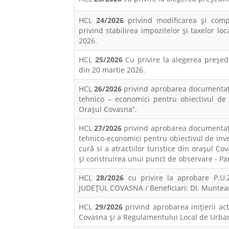
HCL
24/2026
privind modificarea și compl
privind stabilirea impozitelor și taxelor local
2026.
HCL
25/2026
Cu privire la alegerea preşed
din 20 martie 2026.
HCL
26/2026
privind aprobarea documentație
tehnico – economici pentru obiectivul de 
Orașul Covasna”.
HCL
27/2026
privind aprobarea documentație
tehnico-economici pentru obiectivul de inves
cură si a atractiilor turistice din orașul C
și construirea unui punct de observare - P
HCL
28/2026
cu privire la aprobare P.
JUDEȚUL COVASNA / Beneficiari: Dl. Muntean
HCL
29/2026
privind aprobarea inițierii act
Covasna și a Regulamentului Local de Urba