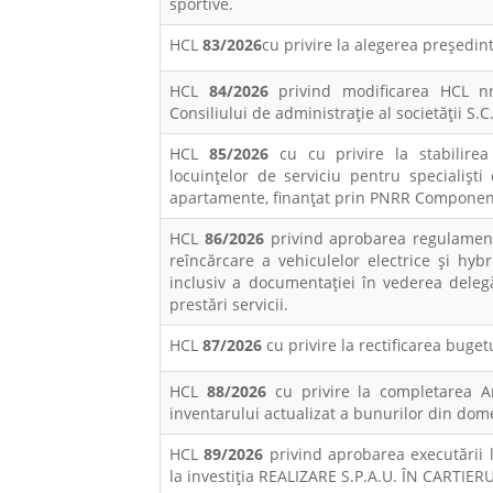
sportive.
HCL
83/2026
cu privire la alegerea preşedin
HCL
84/2026
privind modificarea HCL n
Consiliului de administrație al societății S
HCL
85/2026
cu cu privire la stabilire
locuințelor de serviciu pentru specialișt
apartamente, finanțat prin PNRR Component
HCL
86/2026
privind aprobarea regulamentu
reîncărcare a vehiculelor electrice și hyb
inclusiv a documentației în vederea deleg
prestări servicii.
HCL
87/2026
cu privire la rectificarea buge
HCL
88/2026
cu privire la completarea 
inventarului actualizat a bunurilor din dome
HCL
89/2026
privind aprobarea executării l
la investiția REALIZARE S.P.A.U. ÎN CART