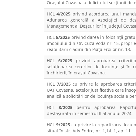
Orașului Covasna a deficitului secţiunii de 
HCL
4/2025
privind acordarea unui mandat
Adunarea generală a Asociației de dez
Management al Deșeurilor în județul Covas
HCL
5/2025
privind darea în folosință gratu
imobilului din str. Cuza Vodă nr. 15, propri
reabilitării clădirii din Piața Eroilor nr. 13.
HCL
6/2025
privind aprobarea criteriilo
soluționarea cererilor de locuințe și în r
închirierii, în orașul Covasna.
HCL
7/2025
cu privire la aprobarea criteri
UAT Covasna, actelor justificative care înso
analiză a solicitărilor de locuințe sociale p
HCL
8/2025
pentru aprobarea Raportului
desfaşurată în semestrul II al anului 2024.
HCL
9/2025
cu privire la repartizarea locui
situat în str. Ady Endre, nr. 1, bl. 1, ap. 11.