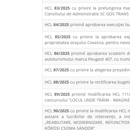
HCL
83/2025
cu privire la prelungirea man
Consiliului de Administratie SC GOS TRAN
HCL
84/2025
privind aprobarea execuţiei bu
HCL
85/2025
cu privire la aprobarea exp
proprietatea orașului Covasna, pentru nevoi
HCL
86/2025
privind aprobarea scoaterii din
autoturismului marca Peugeot 407, cu numă
HCL
87/2025
cu privire la alegerea preşedi
HCL
88/2025
cu privire la rectificarea buget
HCL
89/2025
privind modificarea HCL 111/
concursului ”LOCUL UNDE TRĂIM - IMAGIN
HCL
90/2025
cu privire la modificarea HCL 
avizare a lucrărilor de intervenții, a in
„REABILITARE, MODERNIZARE, REFUNCTION
KŐRÖSI CSOMA SÁNDOR”