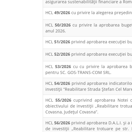
asigurarea sustenabilităţii financiare a Rom
HCL
49/2026
cu privire la alegerea preşedi
HCL
50/2026
cu privire la aprobarea buget
anul 2026.
HCL
51/2026
privind aprobarea execuţiei bu
HCL
52/2026
privind aprobarea execuţiei bu
HCL
53/2026
cu cu privire la aprobarea bu
pentru SC. GOS-TRANS-COM SRL.
HCL
54/2026
privind aprobarea indicatorilor
investiții “Reabilitare Strada Ștefan Cel Mar
HCL
55/2026
cuprivind aprobarea Notei c
obiectivului de investiții „Reabilitare trotu
Covasna, Județul Covasna”.
HCL
56/2026
privind aprobarea D.A.L.I. și a
de investiții „Reabilitare trotuare pe str.