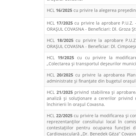
HCL
16/2025
cu privire la alegerea preşedin
HCL
17/2025
cu privire la aprobare P.U.Z
ORAȘUL COVASNA - Beneficiari: Dl. Groza Șt
HCL
18/2025
cu privire la aprobare P.U.
ORAȘUL COVASNA - Beneficiar: Dl. Cimpoeș
HCL
19/2025
cu cu privire la modificarea
„Colectarea și transportul deșeurilor munic
HCL
20/2025
cu privire la aprobarea Planu
administrate şi finanţate din bugetul oraşu
HCL
21/2025
privind stabilirea și aprobarea
analiză și soluționare a cererilor privind 
închirierii în orașul Covasna.
HCL
22/2025
cu privire la modificarea și 
reprezentanților consiliului local în com
contestațiilor pentru ocuparea funcției 
Cardiovasculară „Dr. Benedek Géza” Covasn