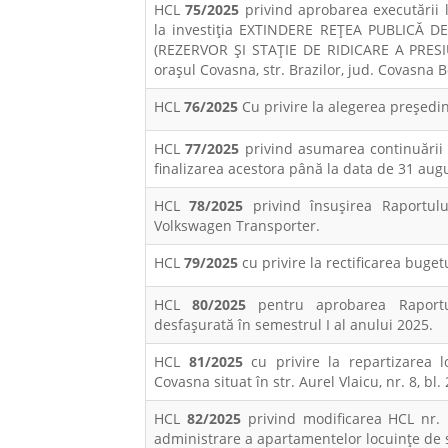
HCL
75/2025
privind aprobarea executării lu
la investiția EXTINDERE REȚEA PUBLICĂ
(REZERVOR ȘI STAȚIE DE RIDICARE A PRES
orașul Covasna, str. Brazilor, jud. Covasna 
HCL
76/2025
Cu privire la alegerea preşedin
HCL
77/2025
privind asumarea continuării 
finalizarea acestora până la data de 31 aug
HCL
78/2025
privind însușirea Raportulu
Volkswagen Transporter.
HCL
79/2025
cu privire la rectificarea buge
HCL
80/2025
pentru aprobarea Raportulu
desfaşurată în semestrul I al anului 2025.
HCL
81/2025
cu privire la repartizarea l
Covasna situat în str. Aurel Vlaicu, nr. 8, bl. 2
HCL
82/2025
privind modificarea HCL nr. 1
administrare a apartamentelor locuințe de s