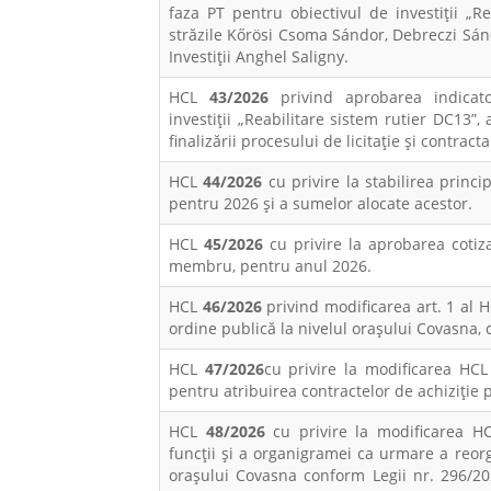
faza PT pentru obiectivul de investiții „Re
străzile Kőrösi Csoma Sándor, Debreczi Sánd
Investiții Anghel Saligny.
HCL
43/2026
privind aprobarea indicato
investiții „Reabilitare sistem rutier DC13”, 
finalizării procesului de licitație și contracta
HCL
44/2026
cu privire la stabilirea princip
pentru 2026 și a sumelor alocate acestor.
HCL
45/2026
cu privire la aprobarea cotiza
membru, pentru anul 2026.
HCL
46/2026
privind modificarea art. 1 al 
ordine publică la nivelul orașului Covasna, c
HCL
47/2026
cu privire la modificarea HC
pentru atribuirea contractelor de achiziție
HCL
48/2026
cu privire la modificarea H
funcții și a organigramei ca urmare a reorg
orașului Covasna conform Legii nr. 296/20