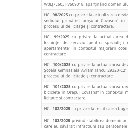
W0LJ7E603HV609018, aparținând domeniului 
HCL
98/2025
cu privire la actualizarea deviz
sediului primăriei orașului Covasna” în c
procesului de licitație și contractare.
HCL
99/2025
cu privire la actualizarea de
locuințe de serviciu pentru specialiști
apartamente” în contextul majorării cotei 
contractare
HCL
100/2025
cu privire la actualizarea dev
Școala Gimnazială Avram Iancu 29320-C2” în
procesului de licitație și contractare
HCL
101/2025
cu privire la actualizarea dev
biciclete în Orașul Covasna” în contextul ma
licitație și contractare.
HCL
102/2025
cu privire la rectificarea bug
HCL
103/2025
privind stabilirea domeniilor s
care au săvârşit infracțiuni sau persoanele