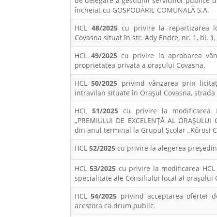
de delegare a gestiunii serviciilor publice 
încheiat cu GOSPODĂRIE COMUNALĂ S.A.
HCL
48/2025
cu privire la repartizarea l
Covasna situat în str. Ady Endre, nr. 1, bl. 1,
HCL
49/2025
cu privire la aprobarea vânz
proprietatea privata a orașului Covasna.
HCL
50/2025
privind vânzarea prin licit
intravilan situate în Orașul Covasna, strada 
HCL
51/2025
cu privire la modificarea H
„PREMIULUI DE EXCELENŢĂ AL ORAŞULUI C
din anul terminal la Grupul Școlar „Kőrösi C
HCL
52/2025
cu privire la alegerea preşedi
HCL
53/2025
cu privire la modificarea HCL
specialitate ale Consiliului local al oraşulu
HCL
54/2025
privind acceptarea ofertei de
acestora ca drum public.