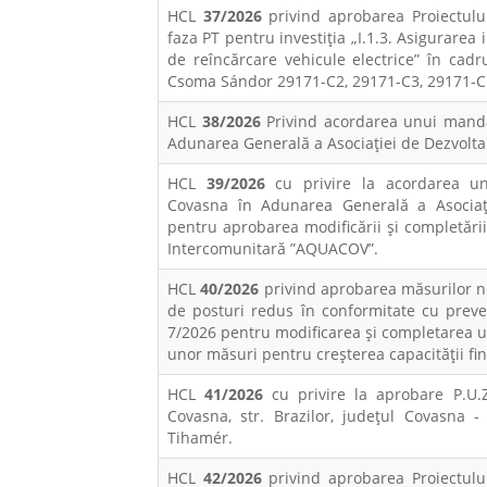
HCL
37/2026
privind aprobarea Proiectului
faza PT pentru investiția „I.1.3. Asigurarea
de reîncărcare vehicule electrice” în cadru
Csoma Sándor 29171-C2, 29171-C3, 29171-C
HCL
38/2026
Privind acordarea unui manda
Adunarea Generală a Asociaţiei de Dezvolt
HCL
39/2026
cu privire la acordarea un
Covasna în Adunarea Generală a Asociaţ
pentru aprobarea modificării și completării 
Intercomunitară ”AQUACOV”.
HCL
40/2026
privind aprobarea măsurilor n
de posturi redus în conformitate cu prev
7/2026 pentru modificarea și completarea 
unor măsuri pentru creșterea capacității fina
HCL
41/2026
cu privire la aprobare P.U.Z
Covasna, str. Brazilor, județul Covasna 
Tihamér.
HCL
42/2026
privind aprobarea Proiectului