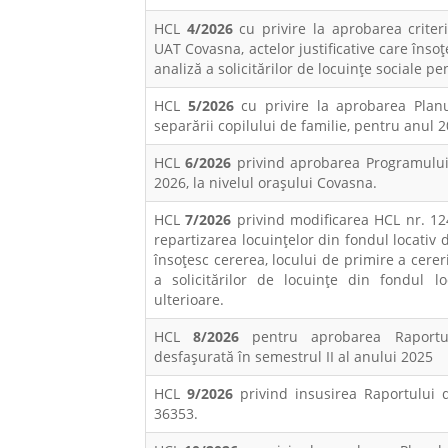
HCL
4/2026
cu privire la aprobarea criteri
UAT Covasna, actelor justificative care înso
analiză a solicitărilor de locuințe sociale p
HCL
5/2026
cu privire la aprobarea Planu
separării copilului de familie, pentru anul 2
HCL
6/2026
privind aprobarea Programului 
2026, la nivelul orașului Covasna.
HCL
7/2026
privind modificarea HCL nr. 124
repartizarea locuințelor din fondul locativ d
însoțesc cererea, locului de primire a cerer
a solicitărilor de locuințe din fondul lo
ulterioare.
HCL
8/2026
pentru aprobarea Raportului
desfaşurată în semestrul II al anului 2025
HCL
9/2026
privind insusirea Raportului d
36353.