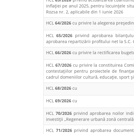
inflației pe anul 2025, pentru locuințele sit
Rozsa nr. 2, aplicabile din 1 iunie 2026
HCL
64/2026
cu privire la alegerea preşedi
HCL
65/2026
privind aprobarea bilanţulu
aprobarea repartizării profitului net la S.
HCL
66/2026
cu privire la rectificarea buge
HCL
67/2026
cu privire la constituirea Comi
contestațiilor pentru proiectele de finan
cadrul domeniilor cultură, educație, sport și 
HCL
68/2026
cu
HCL
69/2026
cu
HCL
70/2026
privind aprobarea noilor indi
investiții „Regenerare urbană zonă centrală
HCL
71/2026
privind aprobarea documentaț