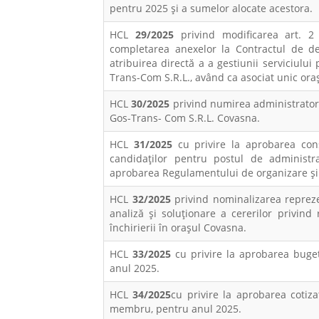
pentru 2025 și a sumelor alocate acestora.
HCL
29/2025
privind modificarea art. 2 
completarea anexelor la Contractul de d
atribuirea directă a a gestiunii serviciului 
Trans-Com S.R.L., având ca asociat unic ora
HCL
30/2025
privind numirea administratoril
Gos-Trans- Com S.R.L. Covasna.
HCL
31/2025
cu privire la aprobarea const
candidaților pentru postul de adminis
aprobarea Regulamentului de organizare și 
HCL
32/2025
privind nominalizarea reprezen
analiză și soluționare a cererilor privind 
închirierii în orașul Covasna.
HCL
33/2025
cu privire la aprobarea buget
anul 2025.
HCL
34/2025
cu privire la aprobarea cotiza
membru, pentru anul 2025.