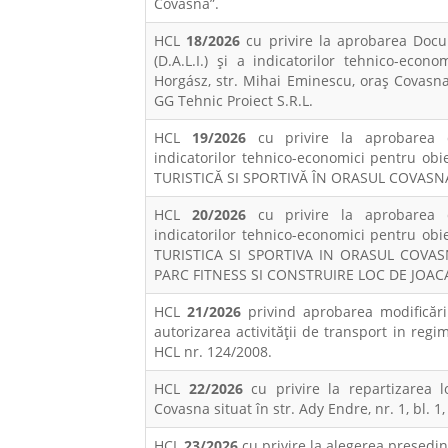
Covasna”.
HCL
18/2026
cu privire la aprobarea Docum
(D.A.L.I.) și a indicatorilor tehnico-econ
Horgász, str. Mihai Eminescu, oraș Covasna
GG Tehnic Proiect S.R.L.
HCL
19/2026
cu privire la aprobarea d
indicatorilor tehnico-economici pentru o
TURISTICĂ SI SPORTIVĂ ÎN ORASUL COVASN
HCL
20/2026
cu privire la aprobarea d
indicatorilor tehnico-economici pentru o
TURISTICA SI SPORTIVA IN ORASUL COVAS
PARC FITNESS SI CONSTRUIRE LOC DE JOAC
HCL
21/2026
privind aprobarea modificări
autorizarea activității de transport in reg
HCL nr. 124/2008.
HCL
22/2026
cu privire la repartizarea l
Covasna situat în str. Ady Endre, nr. 1, bl. 1,
HCL
23/2026
cu privire la alegerea preşedin