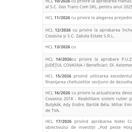
HCL
10/2026
cu privire la aprobarea Planulu
al S.C. Gos Trans Com SRL, pentru anul 202
HCL
11/2026
cu privire la alegerea preşedin
HCL
12/2026
cu privire la aprobarea închei
Covasna și S.C. Zabola Estate S.R.L.
HCL
13/2026
cu
HCL
14/2026
cu privire la aprobare P.
JUDEȚUL COVASNA / Beneficiari: Dl. Keleme
HCL
15/2026
privind utilizarea excedentul
finanțarea cheltuielilor secțiunii de dezvolt
HCL
16/2026
cu privire la actualizarea deviz
Covasna 2018 - Reabilitare sistem rutier și 
Butykák, Ady Endre, Bartók Béla, Mihai Emin
de TVA.
HCL
17/2026
privind aprobarea Notei Co
obiectivului de investiții „Pod peste Ho