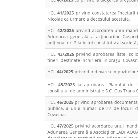
HCL
41/2025
privind constatarea încetarii
Nicolae ca urmare a decesului acestuia.
HCL
42/2025
privind acordarea unui manda
Adunarea generală a acționarilor Gospo
adițional nr. 2 la Actul constitutiv al soci
HCL
43/2025
privind aprobarea listei soli
tineri, destinate închirierii, în orașul Covasn
HCL
44/2025
privind indexarea impozitelor ș
HCL
45/2025
la aprobarea Planului de se
consiliului de administrație S.C. Gos Trans
HCL
46/2025
privind aprobarea documentaţiei
publică, a unui număr de 27 de locuri d
Covasna.
HCL
47/2025
privind acordarea unui manda
Adunarea Generală a Asociaților „ADI AQUA