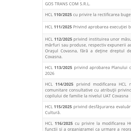
GOS TRANS COM S.R.L.
HCL
110/2025
cu privire la rectificarea bug
HCL
111/2025
Privind aprobarea execuţiei b
HCL
112/2025
privind instituirea unor măsu
mărfuri sau produse, respectiv expunerii a
Orașul Covasna, fără a deține dreptul 
Covasna.
HCL
113/2025
privind aprobarea Planului de
2026
HCL
114/2025
privind modificarea HCL nr.
comunitare consultative cu atribuții privind
copilului de familie la nivelul UAT Covasna
HCL
115/2025
privind desfăşurarea evaluăr
Cultură.
HCL
116/2025
cu privire la modificarea H
funcții și a organigramei ca urmare a reorg