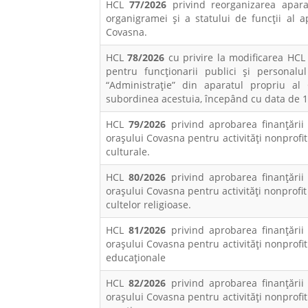
HCL
77/2026
privind reorganizarea apara
organigramei și a statului de funcții al a
Covasna.
HCL
78/2026
cu privire la modificarea HCL 
pentru funcționarii publici și personalu
“Administrație” din aparatul propriu al C
subordinea acestuia, începând cu data de 1
HCL
79/2026
privind aprobarea finanțării
orașului Covasna pentru activități nonprofit
culturale.
HCL
80/2026
privind aprobarea finanțării
orașului Covasna pentru activități nonprofit 
cultelor religioase.
HCL
81/2026
privind aprobarea finanțării
orașului Covasna pentru activități nonprofit
educaționale
HCL
82/2026
privind aprobarea finanțării
orașului Covasna pentru activități nonprofit