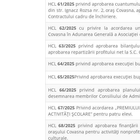
HCL
61/2025
privind aprobarea cuantumului c
din str. Ignacz Rozsa nr. 2, oraș Covasna, a
Contractului cadru de închiriere.
HCL
62/2025
cu privire la acordarea un
Covasna în Adunarea Generală a Asociaţiei
HCL
63/2025
privind aprobarea bilanţului
aprobarea repartizării profitului net la S.
HCL
64/2025
privind aprobarea execuţiei bu
HCL
65/2025
Privind aprobarea execuţiei bu
HCL
66/2025
privind aprobarea planului
desemnarea membrilor Consiliului de Admini
HCL
67/2025
Privind acordarea „PREMIUL
ACTIVITĂŢI ŞCOLARE” pentru patru elevi.
HCL
68/2025
privind aprobarea finanțării
orașului Covasna pentru activități nonprofit
culturale.