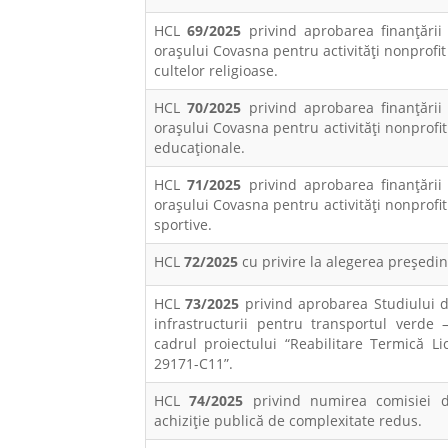
HCL
69/2025
privind aprobarea finanțării
orașului Covasna pentru activități nonprofit 
cultelor religioase.
HCL
70/2025
privind aprobarea finanțării
orașului Covasna pentru activități nonprofit
educaționale.
HCL
71/2025
privind aprobarea finanțării
orașului Covasna pentru activități nonprofit
sportive.
HCL
72/2025
cu privire la alegerea preşedin
HCL
73/2025
privind aprobarea Studiului de
infrastructurii pentru transportul verde 
cadrul proiectului “Reabilitare Termică 
29171-C11”.
HCL
74/2025
privind numirea comisiei d
achiziție publică de complexitate redus.