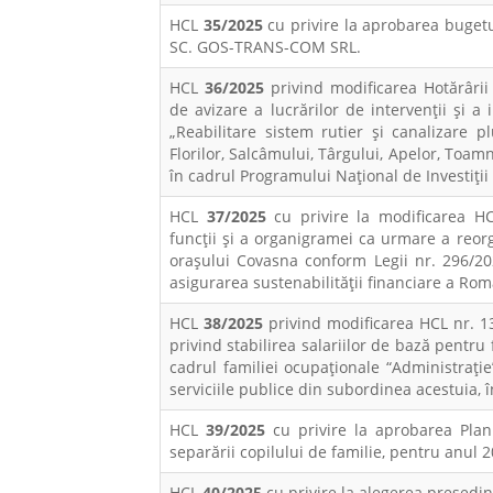
HCL
35/2025
cu privire la aprobarea bugetu
SC. GOS-TRANS-COM SRL.
HCL
36/2025
privind modificarea Hotărârii
de avizare a lucrărilor de intervenții și a
„Reabilitare sistem rutier și canalizare pluv
Florilor, Salcâmului, Târgului, Apelor, Toamn
în cadrul Programului Național de Investiții
HCL
37/2025
cu privire la modificarea H
funcții și a organigramei ca urmare a reorg
orașului Covasna conform Legii nr. 296/20
asigurarea sustenabilităţii financiare a Rom
HCL
38/2025
privind modificarea HCL nr. 13
privind stabilirea salariilor de bază pentru 
cadrul familiei ocupaționale “Administrație”
serviciile publice din subordinea acestuia,
HCL
39/2025
cu privire la aprobarea Planu
separării copilului de familie, pentru anul 2
HCL
40/2025
cu privire la alegerea preşedin