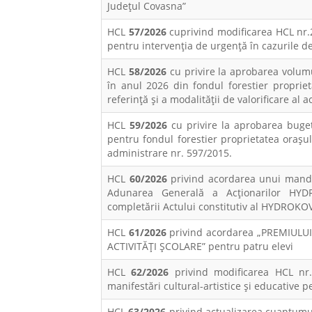
Județul Covasna”
HCL
57/2026
cuprivind modificarea HCL nr.2
pentru intervenția de urgență în cazurile d
HCL
58/2026
cu privire la aprobarea volu
în anul 2026 din fondul forestier proprie
referință și a modalității de valorificare al a
HCL
59/2026
cu privire la aprobarea buget
pentru fondul forestier proprietatea orașu
administrare nr. 597/2015.
HCL
60/2026
privind acordarea unui manda
Adunarea Generală a Acționarilor HYDR
completării Actului constitutiv al HYDROKOV
HCL
61/2026
privind acordarea „PREMIUL
ACTIVITĂŢI ŞCOLARE” pentru patru elevi
HCL
62/2026
privind modificarea HCL nr.
manifestări cultural-artistice şi educative 
HCL
63/2026
privind actualizarea cuantumul