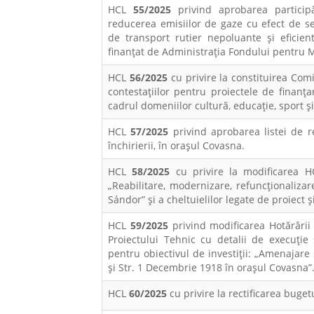
HCL
55/2025
privind aprobarea particip
reducerea emisiilor de gaze cu efect de se
de transport rutier nepoluante şi eficie
finanțat de Administrația Fondului pentru 
HCL
56/2025
cu privire la constituirea Comi
contestațiilor pentru proiectele de finan
cadrul domeniilor cultură, educație, sport și 
HCL
57/2025
privind aprobarea listei de re
închirierii, în orașul Covasna.
HCL
58/2025
cu privire la modificarea H
„Reabilitare, modernizare, refuncționaliza
Sándor” și a cheltuielilor legate de proiect
HCL
59/2025
privind modificarea Hotărârii 
Proiectului Tehnic cu detalii de execuție 
pentru obiectivul de investiții: „Amenajare 
și Str. 1 Decembrie 1918 în orașul Covasna”
HCL
60/2025
cu privire la rectificarea buge