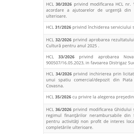
HCL
30/2026
privind modificarea HCL nr. 10
acordare a ajutoarelor de urgență din b
ulterioare.
HCL
31/2026
privind închiderea serviciului s
HCL
32/2026
privind aprobarea rezultatulu
Cultură pentru anul 2025 .
HCL
33/2026
privind aprobarea Novati
900507/16.05.2023, in favoarea Distrigaz Su
HCL
34/2026
privind inchirierea prin licita
unui spatiu comercial/depozit din Piata
Covasna.
HCL
35/2026
cu privire la alegerea preşedin
HCL
36/2026
privind modificarea Ghidului s
regimul finanţărilor nerambursabile din 
pentru activităţi non profit de interes loc
completările ulterioare.