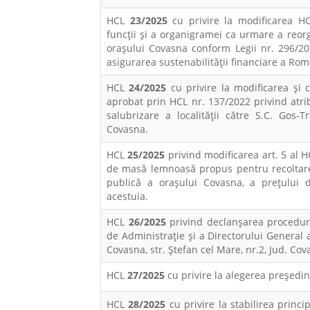
HCL
23/2025
cu privire la modificarea H
funcții și a organigramei ca urmare a reorg
orașului Covasna conform Legii nr. 296/20
asigurarea sustenabilităţii financiare a Rom
HCL
24/2025
cu privire la modificarea și 
aprobat prin HCL nr. 137/2022 privind atrib
salubrizare a localității către S.C. Gos-
Covasna.
HCL
25/2025
privind modificarea art. 5 al 
de masă lemnoasă propus pentru recoltare 
publică a orașului Covasna, a prețului de
acestuia.
HCL
26/2025
privind declanşarea proceduri
de Administrație şi a Directorului General
Covasna, str. Ștefan cel Mare, nr.2, Jud. Cov
HCL
27/2025
cu privire la alegerea preşedi
HCL
28/2025
cu privire la stabilirea princip