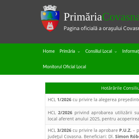
Primăria
Covasn
Pagina oficială a orașului Covas
Home
Primăria
Consiliul Local
Informaţi
Monitorul Oficial Local
Hotărârile Consili
HCL
1/2026
cu privire la alegerea preşedint
HCL
2/2026
privind aprobarea utilizării s
local aferent anului 2025, pentru acoperire
HCL
3/2026
cu privire la aprobare
P.U.Z.
– p
județul Covasna. Beneficiari: Dl.
Simon Rób