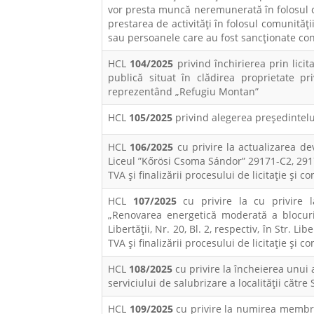
vor presta muncă neremunerată în folosul 
prestarea de activităţi în folosul comunități
sau persoanele care au fost sancţionate co
HCL
104/2025
privind închirierea prin lici
publică situat în clădirea proprietate pr
reprezentând „Refugiu Montan”
HCL
105/2025
privind alegerea preşedintelu
HCL
106/2025
cu privire la actualizarea dev
Liceul ”Kőrösi Csoma Sándor” 29171-C2, 2917
TVA și finalizării procesului de licitație și co
HCL
107/2025
cu privire la cu privire la
„Renovarea energetică moderată a blocuril
Libertății, Nr. 20, Bl. 2, respectiv, în Str. Li
TVA și finalizării procesului de licitație și co
HCL
108/2025
cu privire la încheierea unui a
serviciului de salubrizare a localității către
HCL
109/2025
cu privire la numirea membrilo