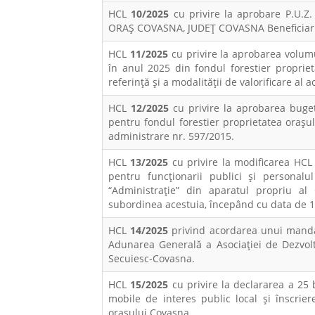
HCL
10/2025
cu privire la aprobare P.U.
ORAȘ COVASNA, JUDEȚ COVASNA Beneficiari: D
HCL
11/2025
cu privire la aprobarea volu
în anul 2025 din fondul forestier proprie
referință și a modalității de valorificare al a
HCL
12/2025
cu privire la aprobarea bugetu
pentru fondul forestier proprietatea orașu
administrare nr. 597/2015.
HCL
13/2025
cu privire la modificarea HCL 
pentru funcționarii publici și personalu
“Administrație” din aparatul propriu al C
subordinea acestuia, începând cu data de 1
HCL
14/2025
privind acordarea unui manda
Adunarea Generală a Asociației de Dezvol
Secuiesc-Covasna.
HCL
15/2025
cu privire la declararea a 25 
mobile de interes public local și înscrie
orașului Covasna.