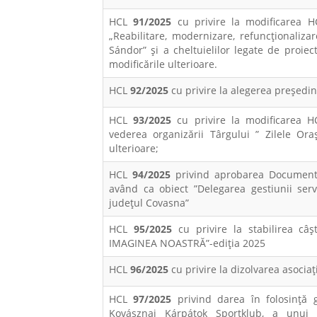
HCL
91/2025
cu privire la modificarea H
„Reabilitare, modernizare, refuncționaliza
Sándor” și a cheltuielilor legate de proie
modificările ulterioare.
HCL
92/2025
cu privire la alegerea preşedi
HCL
93/2025
cu privire la modificarea H
vederea organizării Târgului ” Zilele Ora
ulterioare;
HCL
94/2025
privind aprobarea Documentaț
având ca obiect ”Delegarea gestiunii serv
județul Covasna”
HCL
95/2025
cu privire la stabilirea câ
IMAGINEA NOASTRĂ”-ediția 2025
HCL
96/2025
cu privire la dizolvarea asociaț
HCL
97/2025
privind darea în folosință g
Kovásznai Kárpátok Sportklub, a unui 