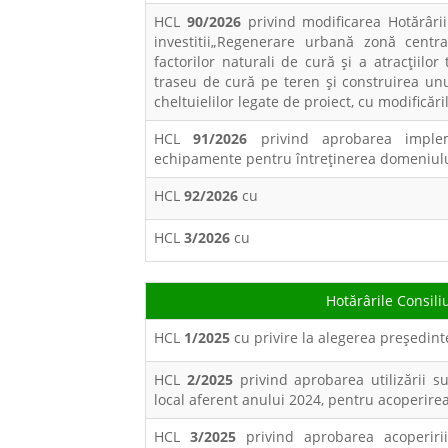
HCL
90/2026
privind modificarea Hotărâri
investitii„Regenerare urbană zonă cent
factorilor naturali de cură și a atracțiilo
traseu de cură pe teren și construirea un
cheltuielilor legate de proiect, cu modificări
HCL
91/2026
privind aprobarea implem
echipamente pentru întreținerea domeniului 
HCL
92/2026
cu
HCL
3/2026
cu
Hotărârile Consili
HCL
1/2025
cu privire la alegerea preşedint
HCL
2/2025
privind aprobarea utilizării s
local aferent anului 2024, pentru acoperire
HCL
3/2025
privind aprobarea acoperirii