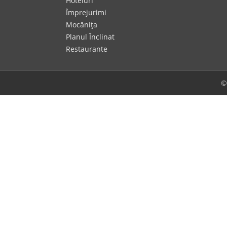
Hoteluri
Împrejurimi
Mocăniţa
Planul Înclinat
Restaurante
©