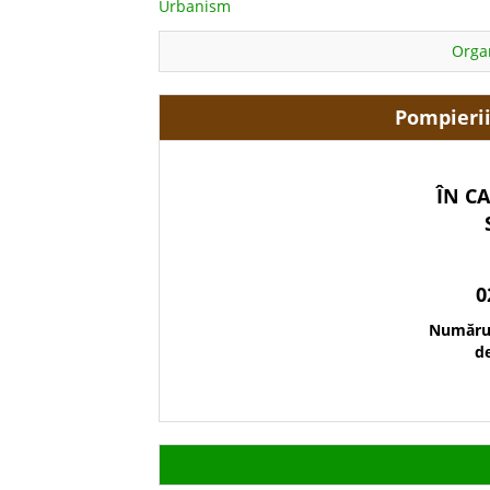
Urbanism
Orga
Pompierii
ÎN C
0
Numărul
de