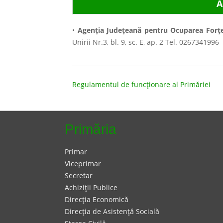
A
•
Agenţia Judeţeană pentru Ocuparea For
Unirii Nr.3, bl. 9, sc. E, ap. 2 Tel. 0267341996
Regulamentul de funcționare al Primăriei
Primăria
Primar
Viceprimar
Secretar
Achiziţii Publice
Direcţia Economică
Direcţia de Asistenţă Socială