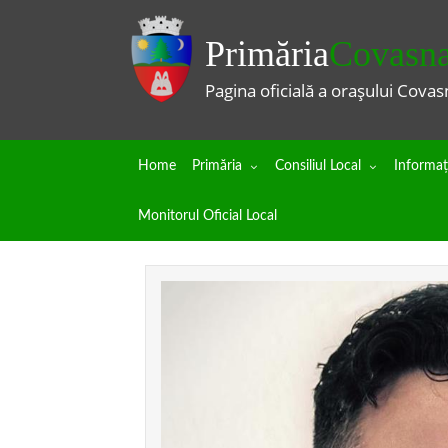
Primăria
Covasn
Pagina oficială a orașului Covas
Home
Primăria
Consiliul Local
Informaţi
Monitorul Oficial Local