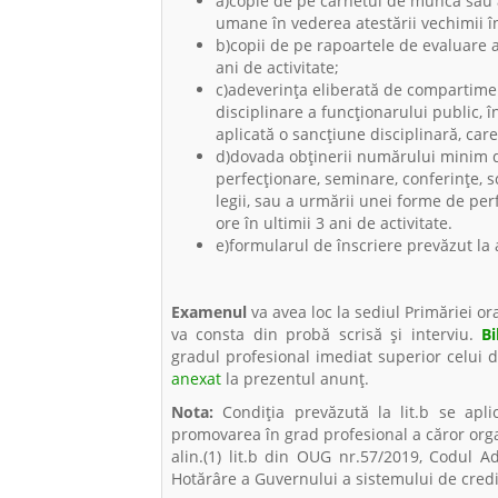
a)copie de pe carnetul de muncă sau 
umane în vederea atestării vechimii î
b)copii de pe rapoartele de evaluare 
ani de activitate;
c)adeverinţa eliberată de compartimen
disciplinare a funcţionarului public, 
aplicată o sancţiune disciplinară, care 
d)dovada obţinerii numărului minim d
perfecţionare, seminare, conferinţe, s
legii, sau a urmării unei forme de p
ore în ultimii 3 ani de activitate.
e)formularul de înscriere prevăzut la ar
Examenul
va avea loc la sediul Primăriei or
va consta din probă scrisă și interviu.
Bi
gradul profesional imediat superior celui de
anexat
la prezentul anunţ.
Nota:
Condiția prevăzută la lit.b se apli
promovarea în grad profesional a căror org
alin.(1) lit.b din OUG nr.57/2019, Codul A
Hotărâre a Guvernului a sistemului de cred