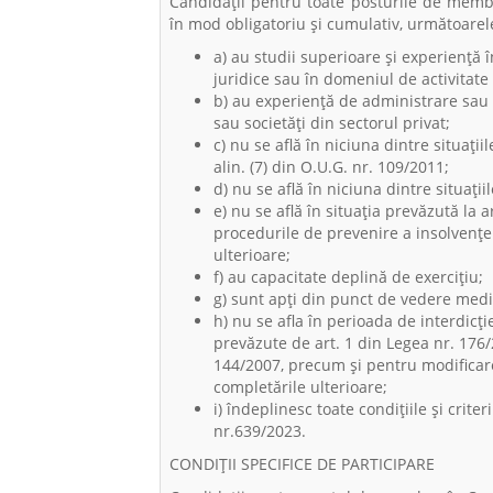
Candidații pentru toate posturile de membr
în mod obligatoriu și cumulativ, următoarele
a) au studii superioare și experiență î
juridice sau în domeniul de activitate a
b) au experiență de administrare sau 
sau societăți din sectorul privat;
c) nu se află în niciuna dintre situațiile
alin. (7) din O.U.G. nr. 109/2011;
d) nu se află în niciuna dintre situați
e) nu se află în situația prevăzută la a
procedurile de prevenire a insolvenței
ulterioare;
f) au capacitate deplină de exercițiu;
g) sunt apți din punct de vedere medi
h) nu se afla în perioada de interdicți
prevăzute de art. 1 din Legea nr. 176/
144/2007, precum şi pentru modificare
completările ulterioare;
i) îndeplinesc toate condițiile și crite
nr.639/2023.
CONDIȚII SPECIFICE DE PARTICIPARE