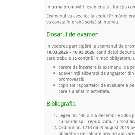
În urma promovării examenului, funcția con
Examenul va avea loc la sediul Primăriei or
va consta în probă scrisă și interviu.
Dosarul de examen
În vederea participării la examenul de prom
10.03.2026 – 16.03.2026
, candidatul depun
care trebuie să conțină în mod obligatoriu
cerere de înscriere la examenul de p
adeverință eliberată de angajator din
promovează;
copii ale rapoartelor de evaluare a pe
care s-a aflat în activitate.
Bibliografia
Legea nr. 448 din 6 decembrie 2006 p
cu handicap – republicată, cu modifică
Ordinul nr. 1218 din 9 august 2019 p
obligatorii de calitate privind aplic