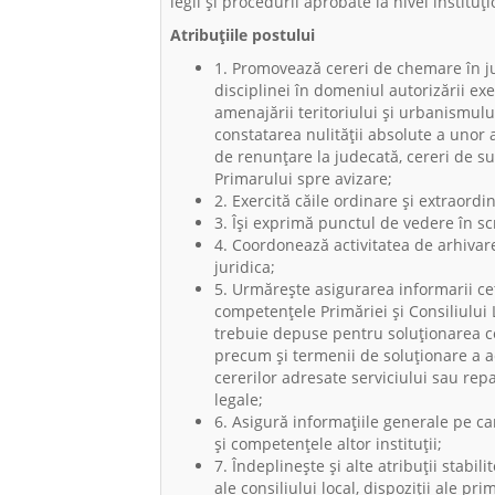
legii şi procedurii aprobate la nivel instituţi
Atribuțiile postului
1. Promovează cereri de chemare în jud
disciplinei în domeniul autorizării exe
amenajării teritoriului și urbanismului
constatarea nulităţii absolute a unor a
de renunţare la judecată, cereri de s
Primarului spre avizare;
2. Exercită căile ordinare şi extraordi
3. Îşi exprimă punctul de vedere în scr
4. Coordonează activitatea de arhivar
juridica;
5. Urmăreşte asigurarea informarii cetă
competenţele Primăriei şi Consiliului
trebuie depuse pentru soluţionarea cere
precum şi termenii de soluţionare a ac
cererilor adresate serviciului sau repa
legale;
6. Asigură informaţiile generale pe car
şi competenţele altor instituţii;
7. Îndeplineşte şi alte atribuţii stabil
ale consiliului local, dispoziţii ale pri