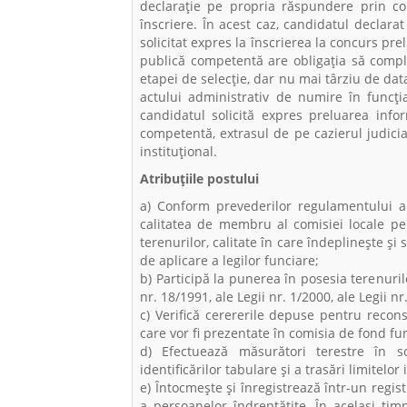
declaraţie pe propria răspundere prin co
înscriere. În acest caz, candidatul declarat 
solicitat expres la înscrierea la concurs pre
publică competentă are obligaţia să compl
etapei de selecţie, dar nu mai târziu de data
actului administrativ de numire în funcţia
candidatul solicită expres preluarea infor
competentă, extrasul de pe cazierul judiciar 
instituţional.
Atribuțiile postului
a) Conform prevederilor regulamentului a
calitatea de membru al comisiei locale pen
terenurilor, calitate în care îndeplineşte și
de aplicare a legilor funciare;
b) Participă la punerea în posesia terenuri
nr. 18/1991, ale Legii nr. 1/2000, ale Legii n
c) Verifică cerererile depuse pentru recons
care vor fi prezentate în comisia de fond fu
d) Efectuează măsurători terestre în sco
identificărilor tabulare și a trasări limitelor
e) Întocmeşte și înregistrează într-un regis
a persoanelor îndreptăţite. În același ti