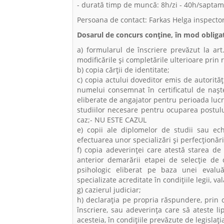
- durată timp de muncă: 8h/zi - 40h/sapta
Persoana de contact: Farkas Helga inspector
Dosarul de concurs conţine, în mod obligat
a) formularul de înscriere prevăzut la art
modificările și completările ulterioare prin 
b) copia cărţii de identitate;
c) copia actului doveditor emis de autorită
numelui consemnat în certificatul de naşt
eliberate de angajator pentru perioada lucr
studiilor necesare pentru ocuparea postulu
caz;- NU ESTE CAZUL
e) copii ale diplomelor de studii sau echi
efectuarea unor specializări şi perfecţionă
f) copia adeverinţei care atestă starea de
anterior demarării etapei de selecţie de c
psihologic eliberat pe baza unei evaluăr
specializate acreditate în condiţiile legii, va
g) cazierul judiciar;
h) declaraţia pe propria răspundere, prin 
înscriere, sau adeverinţa care să ateste lip
acesteia, în condiţiile prevăzute de legislaţi