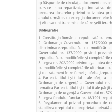
q) Răspunde de circulaţia documentelor, as
curs ce i s-au repartizat, pe indicativul 
predarea dosarelor privind activitatea pr
anului următor, cu excepția documentelor î
r) Alte sarcini transmise de către şefii ierarhi
Bibliografie
1. Constituția României, republicată cu tema
2. Ordonanța Guvernului nr. 137/2000 pr
discriminare,republicată, cu modificări
Guvernului nr. 137/2000 privind prevenir
republicată, cu modificările și completările 
3. Legea nr. 202/2002 privind egalitatea de 
cu modificările și completările ulterioare c
și de tratament între femei și bărbați,republ
4. Partea I, titlul I şi titlul II ale părții a II-
Ordonanța de urgență a Guvernului nr. 57
tematica Partea I, titlul I şi titlul II ale părții a
Ordonanța de urgență a Guvernului nr. 57/20
5. Legea fondului funciar nr. 18/1991- repub
6. Regulamentul privind procedura de cons
stabilirea dreptului de proprietate privată 