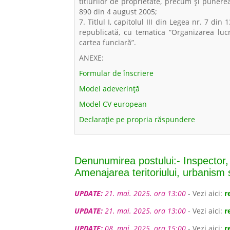
titlurilor de proprietate, precum şi punere
890 din 4 august 2005;
7. Titlul I, capitolul III din Legea nr. 7 din
republicată, cu tematica “Organizarea lucr
cartea funciară”.
ANEXE:
Formular de înscriere
Model adeverință
Model CV european
Declarație pe propria răspundere
Denunumirea postului:- Inspector,
Amenajarea teritoriului, urbanism 
UPDATE:
21. mai. 2025. ora 13:00
- Vezi aici:
r
UPDATE:
21. mai. 2025. ora 13:00
- Vezi aici:
r
UPDATE:
08. mai. 2025. ora 15:00
- Vezi aici:
r