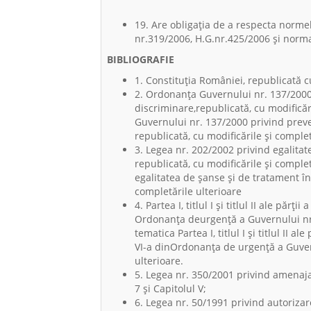
19. Are obligaţia de a respecta normele
nr.319/2006, H.G.nr.425/2006 şi norma
BIBLIOGRAFIE
1. Constituția României, republicată 
2. Ordonanța Guvernului nr. 137/2000
discriminare,republicată, cu modifică
Guvernului nr. 137/2000 privind preve
republicată, cu modificările și complet
3. Legea nr. 202/2002 privind egalitat
republicată, cu modificările și comple
egalitatea de șanse și de tratament înt
completările ulterioare
4. Partea I, titlul I şi titlul II ale părții a
Ordonanța deurgență a Guvernului nr. 
tematica Partea I, titlul I şi titlul II ale pă
VI-a dinOrdonanța de urgență a Guvern
ulterioare.
5. Legea nr. 350/2001 privind amenajar
7 și Capitolul V;
6. Legea nr. 50/1991 privind autorizare