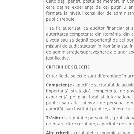
Candidații pentru postul de membru în Consi
care deține experiență de cel puțin 3 ani
formate la nivelul consiliilor de administr
public trebuie:
• să fie autorizati ca auditor financiar și s
autoritatea competentă din România, din a
Elveția sau să dețină experiență de cel puț
misiuni de audit statutar în România sau în 
de administrație/supraveghere ale unor soc
justificative.
CRITERII DE SELECȚIE
Criteriile de selectie sunt diferențiate în u
Competențe
- specifice sectorului de activ
importanță strategică, competențe de guv
experiență pe plan local și internațional,
publici sau alte categorii de personal din 
autorități sau instituții publice, aliniere cu 
Trăsături
- reputaţie personală şi profesiona
orientare către rezultate, capacitate de sint
Alte criterii
- rezultatele economico-financia