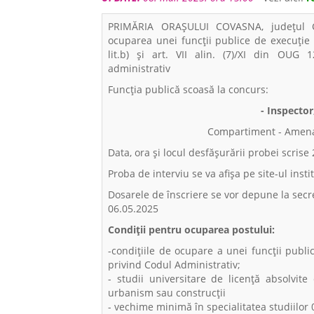
PRIMĂRIA ORAŞULUI COVASNA, județul C
ocuparea unei funcţii publice de execuţie 
lit.b) și art. VII alin. (7)/XI din OUG
administrativ
Funcția publică scoasă la concurs:
- Inspector
Compartiment - Amenaja
Data, ora și locul desfășurării probei scrise
Proba de interviu se va afișa pe site-ul insti
Dosarele de înscriere se vor depune la secret
06.05.2025
Condiții pentru ocuparea postului:
-condiţiile de ocupare a unei funcții publi
privind Codul Administrativ;
- studii universitare de licenţă absolvite
urbanism sau construcții
- vechime minimă în specialitatea studiilor 