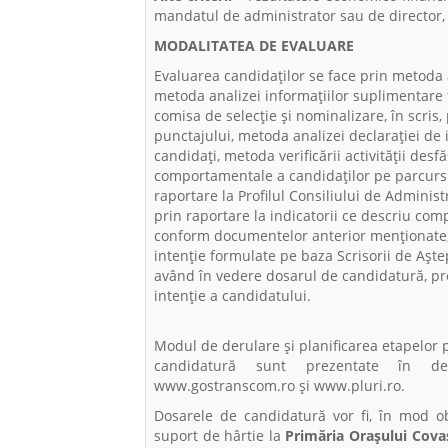
mandatul de administrator sau de director, în
MODALITATEA DE EVALUARE
Evaluarea candidaților se face prin metoda
metoda analizei informațiilor suplimentare 
comisa de selecție și nominalizare, în scris,
punctajului, metoda analizei declarației de i
candidați, metoda verificării activității des
comportamentale a candidaților pe parcursul
raportare la Profilul Consiliului de Administ
prin raportare la indicatorii ce descriu comp
conform documentelor anterior menționate, m
intenție formulate pe baza Scrisorii de Aște
având în vedere dosarul de candidatură, profi
intenție a candidatului.
Modul de derulare şi planificarea etapelor 
candidatură sunt prezentate în det
www.gostranscom.ro și www.pluri.ro.
Dosarele de candidatură vor fi, în mod o
suport de hârtie la
Primăria Orașului Covasn