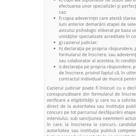
efectuarea unor specializări şi perfe
caz;
f) copia adeverinţei care atestă stare
luni anterior demarării etapei de selec
avizului psihologic eliberat pe baza u
unităţilor specializate acreditate în con
g) cazierul judiciar;
h) declaraţia pe propria răspundere, 
formularul de înscriere, sau adeverinţa 
sau colaborator al acesteia, în condiţii
i) declaraţia pe propria răspundere, 
de înscriere, privind faptul că, în ulti
contractul individual de muncă pentru
Cazierul judiciar poate fi înlocuit cu o de
corespunzătoare din formularul de înscrier
verificare a eligibilităţii şi care nu a solic
direct de la autoritatea sau instituţia pu
concurs pe tot parcursul desfăşurării etapei
interviului, sub sancţiunea neemiterii actul
în care, la înscrierea la concurs, candida
autoritatea sau instituţia publică competen