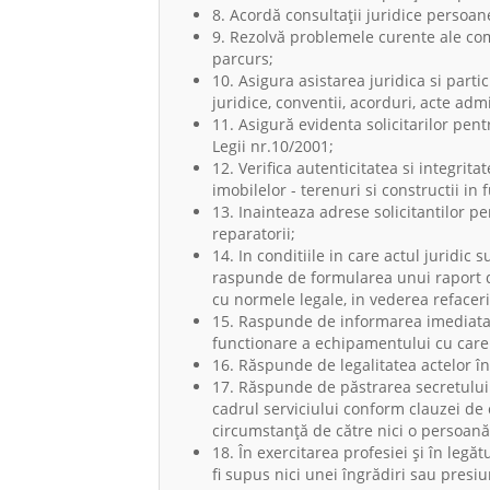
8. Acordă consultaţii juridice persoan
9. Rezolvă problemele curente ale com
parcurs;
10. Asigura asistarea juridica si parti
juridice, conventii, acorduri, acte admi
11. Asigură evidenta solicitarilor pen
Legii nr.10/2001;
12. Verifica autenticitatea si integri
imobilelor - terenuri si constructii in
13. Inainteaza adrese solicitantilor 
reparatorii;
14. In conditiile in care actul juridic 
raspunde de formularea unui raport d
cu normele legale, in vederea refacerii
15. Raspunde de informarea imediata 
functionare a echipamentului cu care i
16. Răspunde de legalitatea actelor înt
17. Răspunde de păstrarea secretului 
cadrul serviciului conform clauzei de c
circumstanţă de către nici o persoană 
18. În exercitarea profesiei şi în leg
fi supus nici unei îngrădiri sau presiu