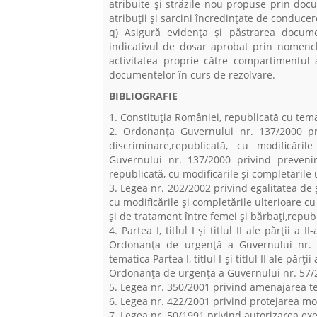
atribuite şi străzile nou propuse prin doc
atribuţii şi sarcini încredinţate de conducer
q) Asigură evidența și păstrarea docume
indicativul de dosar aprobat prin nomencl
activitatea proprie către compartimentul
documentelor în curs de rezolvare.
BIBLIOGRAFIE
1. Constituția României, republicată cu tema
2. Ordonanța Guvernului nr. 137/2000 pr
discriminare,republicată, cu modificări
Guvernului nr. 137/2000 privind prevenir
republicată, cu modificările și completările 
3. Legea nr. 202/2002 privind egalitatea de 
cu modificările și completările ulterioare c
și de tratament între femei și bărbați,republ
4. Partea I, titlul I şi titlul II ale părții a II-
Ordonanța de urgență a Guvernului nr. 57
tematica Partea I, titlul I şi titlul II ale părții a
Ordonanța de urgență a Guvernului nr. 57/20
5. Legea nr. 350/2001 privind amenajarea te
6. Legea nr. 422/2001 privind protejarea mo
7. Legea nr. 50/1991 privind autorizarea exec