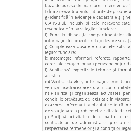
bază de adresă de înaintare, în termen de 
f) Înmânează titularilor titlurile de propriet
g) Identifică în evidențele cadastrale și țin
C.A.P.-ului, inclusiv și cele nerevendicat
revendicate în baza legilor funciare;
i) Pune la dispoziţia compartimentelor din i
informaţii, documente, relaţii despre situaţi
j) Completează dosarele cu actele solicit
legilor funciare;
k) Întocmeşte informări, referate, rapoarte,
cereri ale cetaţenilor sau persoanelor juridi
l) Analizează expertizele tehnice şi form
acestea;
m) Verifică datele şi informaţiile primite î
verifică încadrarea acestora în conformitate 
n) Planifică şi organizează activitatea pen
condiţiile prevãzute de legislaţia în vigoare;
o) Acordă informaţii publicului ce intră î
de soluţionare a problemelor ridicate de cet
p) Sprijină activitatea de urmarire a res
contractelor de administrare, prestări s
respectarea termenelor și a condițiilor legal