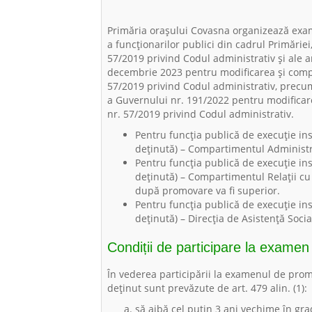
Primăria orașului Covasna organizează exa
a funcționarilor publici din cadrul Primărie
57/2019 privind Codul administrativ și ale a
decembrie 2023 pentru modificarea și comp
57/2019 privind Codul administrativ, precum
a Guvernului nr. 191/2022 pentru modifica
nr. 57/2019 privind Codul administrativ.
Pentru funcția publică de execuție insp
deținută) – Compartimentul Administr
Pentru funcția publică de execuție insp
deținută) – Compartimentul Relații cu 
după promovare va fi superior.
Pentru funcția publică de execuție insp
deținută) – Direcția de Asistență Soci
Condiții de participare la examen
În vederea participării la examenul de prom
deținut sunt prevăzute de art. 479 alin. (1):
să aibă cel puțin 3 ani vechime în gra