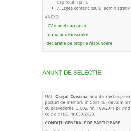
Capitolul II și III.
7. Legea contenciosului administrativ n
ANEXE:
-
CV model european
-
formular de înscriere
-
declarație pe proprie răspundere
ANUNȚ DE SELECȚIE
UAT
Orașul Covasna
anunţă declanșarea p
posturi de membru în Consiliul de Administr
cu prevederile O.U.G. nr. 109/2011 privind
cele ale H.G. nr.639/2023.
CONDIȚII GENERALE DE PARTICIPARE