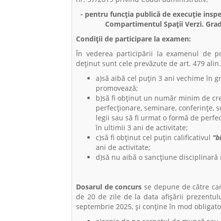
- pentru funcția publică de execuție inspec
Compartimentul Spații Verzi. Grad
Condiţii de participare la examen:
În vederea participării la examenul de p
deținut sunt cele prevăzute de art. 479 alin
a)să aibă cel puţin 3 ani vechime în g
promovează;
b)să fi obţinut un număr minim de cre
perfecţionare, seminare, conferinţe, s
legii sau să fi urmat o formă de per
în ultimii 3 ani de activitate;
c)să fi obţinut cel puţin calificativul
"b
ani de activitate;
d)să nu aibă o sancţiune disciplinară 
Dosarul de concurs
se depune de către can
de 20 de zile de la data afişării prezentu
septembrie 2025, și conţine în mod obligato