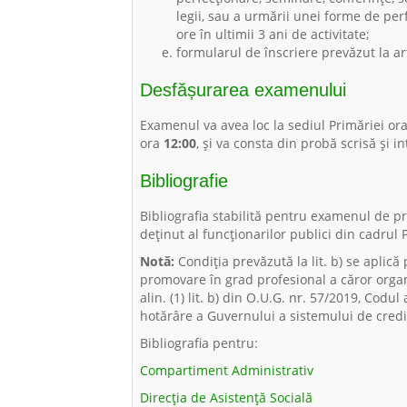
legii, sau a urmării unei forme de p
ore în ultimii 3 ani de activitate;
formularul de înscriere prevăzut la art.
Desfășurarea examenului
Examenul va avea loc la sediul Primăriei or
ora
12:00
, și va consta din probă scrisă și in
Bibliografie
Bibliografia stabilită pentru examenul de p
deținut al funcționarilor publici din cadrul
Notă:
Condiția prevăzută la lit. b) se aplic
promovare în grad profesional a căror organ
alin. (1) lit. b) din O.U.G. nr. 57/2019, Cod
hotărâre a Guvernului a sistemului de cred
Bibliografia pentru:
Compartiment Administrativ
Direcția de Asistență Socială