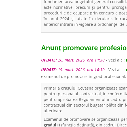
fundamentarea bugetului general consolida
acte normative, precum și pentru proroga
procedurile de ocupare prin concurs a postur
în anul 2024 și aflate în derulare, într
anterior intrării în vigoare a ordonanței de 
Anunț promovare profesio
UPDATE:
26. mart. 2026. ora 14:30
- Vezi aici:
UPDATE:
19. mart. 2026. ora 14:30
- Vezi aici:
r
examenul de promovare în grad profesional.
Primăria orașului Covasna organizează exa
pentru personalul contractual, în conformit
pentru aprobarea Regulamentului-cadru priv
contractual din sectorul bugetar plătit din f
ulterioare.
Examenul de promovare se organizează pen
gradul II
(funcția deținută), din cadrul Direc