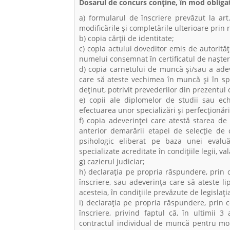
Dosarul de concurs conţine, în mod obligat
a) formularul de înscriere prevăzut la art
modificările și completările ulterioare prin 
b) copia cărţii de identitate;
c) copia actului doveditor emis de autorită
numelui consemnat în certificatul de naşter
d) copia carnetului de muncă şi/sau a adev
care să ateste vechimea în muncă şi în spe
deţinut, potrivit prevederilor din prezentu
e) copii ale diplomelor de studii sau echi
efectuarea unor specializări şi perfecţionă
f) copia adeverinţei care atestă starea de
anterior demarării etapei de selecţie de c
psihologic eliberat pe baza unei evaluăr
specializate acreditate în condiţiile legii, va
g) cazierul judiciar;
h) declaraţia pe propria răspundere, prin 
înscriere, sau adeverinţa care să ateste lip
acesteia, în condiţiile prevăzute de legislaţi
i) declaraţia pe propria răspundere, prin 
înscriere, privind faptul că, în ultimii 3
contractul individual de muncă pentru motiv