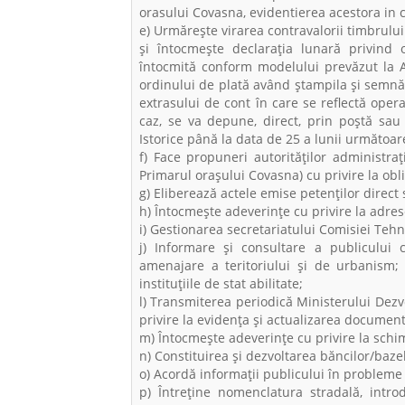
orasului Covasna, evidentierea acestora in c
e) Urmărește virarea contravalorii timbrulu
și întocmește declarația lunară privind 
întocmită conform modelului prevăzut la A
ordinului de plată având ștampila și semnăt
extrasului de cont în care se reflectă oper
caz, se va depune, direct, prin poștă sau 
Istorice până la data de 25 a lunii următoa
f) Face propuneri autorităților administraț
Primarul orașului Covasna) cu privire la obl
g) Eliberează actele emise petenţilor direct
h) Întocmeşte adeverinţe cu privire la adres
i) Gestionarea secretariatului Comisiei Teh
j) Informare şi consultare a publicului 
amenajare a teritoriului şi de urbanism; k
instituțiile de stat abilitate;
l) Transmiterea periodică Ministerului Dezvol
privire la evidenţa şi actualizarea document
m) Întocmeşte adeverinţe cu privire la schi
n) Constituirea şi dezvoltarea băncilor/bazel
o) Acordă informaţii publicului în problem
p) Întreține nomenclatura stradală, intr