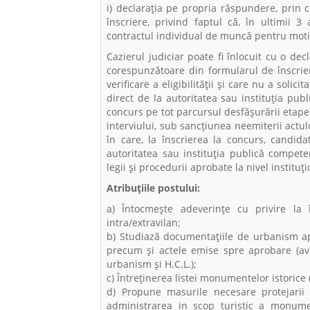
i) declaraţia pe propria răspundere, prin 
înscriere, privind faptul că, în ultimii 3
contractul individual de muncă pentru motiv
Cazierul judiciar poate fi înlocuit cu o de
corespunzătoare din formularul de înscrier
verificare a eligibilităţii şi care nu a solic
direct de la autoritatea sau instituţia pu
concurs pe tot parcursul desfăşurării etapei
interviului, sub sancţiunea neemiterii actul
în care, la înscrierea la concurs, candida
autoritatea sau instituţia publică competen
legii şi procedurii aprobate la nivel instituţi
Atribuțiile postului:
a) Întocmeşte adeverinţe cu privire la î
intra/extravilan;
b) Studiază documentaţiile de urbanism apr
precum şi actele emise spre aprobare (avi
urbanism şi H.C.L.);
c) Întreținerea listei monumentelor istorice 
d) Propune masurile necesare protejarii 
administrarea in scop turistic a monumen