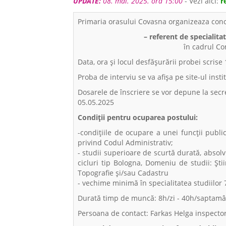
UPDATE:
08. mai. 2025. ora 15:00
- Vezi aici:
r
Primaria orasului Covasna organizeaza conc
– referent de specialitat
în cadrul C
Data, ora și locul desfășurării probei scrise
Proba de interviu se va afișa pe site-ul insti
Dosarele de înscriere se vor depune la secret
05.05.2025
Condiții pentru ocuparea postului:
-condiţiile de ocupare a unei funcții publi
privind Codul Administrativ;
- studii superioare de scurtă durată, absolvi
cicluri tip Bologna, Domeniu de studii: Șt
Topografie și/sau Cadastru
- vechime minimă în specialitatea studiilor 
Durată timp de muncă: 8h/zi - 40h/saptam
Persoana de contact: Farkas Helga inspector