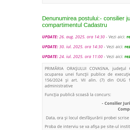
Denunumirea postului:- consilier ju
compartimentul Cadastru
UPDATE:
26. aug. 2025. ora 14:30
- Vezi aici:
r
UPDATE:
30. iul. 2025. ora 14:30
- Vezi aici:
re
UPDATE:
24. iul. 2025. ora 11:00
- Vezi aici:
re
PRIMĂRIA ORAŞULUI COVASNA, județul C
ocuparea unei funcţii publice de execuţie 
156/2024 și art. VII alin. (7) din OUG
administrative
Funcția publică scoasă la concurs:
- Consilier Jur
Compa
Data, ora și locul desfășurării probei scrise
Proba de interviu se va afișa pe site-ul insti