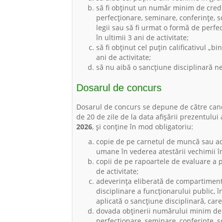
să fi obținut un număr minim de cred
perfecționare, seminare, conferințe, s
legii sau să fi urmat o formă de per
în ultimii 3 ani de activitate;
să fi obținut cel puțin calificativul „b
ani de activitate;
să nu aibă o sancțiune disciplinară ne
Dosarul de concurs
Dosarul de concurs se depune de către can
de 20 de zile de la data afișării prezentulu
2026
, și conține în mod obligatoriu:
copie de pe carnetul de muncă sau a
umane în vederea atestării vechimii î
copii de pe rapoartele de evaluare a p
de activitate;
adeverința eliberată de compartimentu
disciplinare a funcționarului public, 
aplicată o sancțiune disciplinară, care 
dovada obținerii numărului minim de 
perfecționare, seminare, conferințe, s