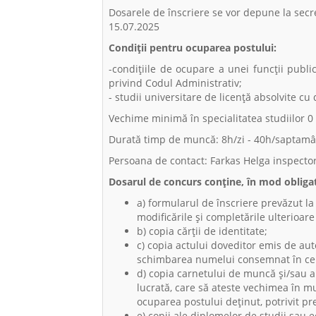
Dosarele de înscriere se vor depune la secret
15.07.2025
Condiții pentru ocuparea postului:
-condiţiile de ocupare a unei funcții publi
privind Codul Administrativ;
- studii universitare de licenţă absolvite cu
Vechime minimă în specialitatea studiilor 0
Durată timp de muncă: 8h/zi - 40h/saptam
Persoana de contact: Farkas Helga inspector
Dosarul de concurs conţine, în mod obligat
a) formularul de înscriere prevăzut la 
modificările și completările ulterioare
b) copia cărţii de identitate;
c) copia actului doveditor emis de auto
schimbarea numelui consemnat în cert
d) copia carnetului de muncă şi/sau a
lucrată, care să ateste vechimea în mu
ocuparea postului deţinut, potrivit p
e) copii ale diplomelor de studii sau e