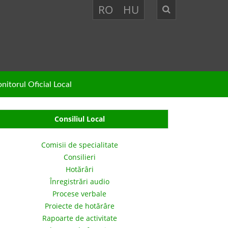
RO
HU
nitorul Oficial Local
Consiliul Local
Comisii de specialitate
Consilieri
Hotărâri
Înregistrări audio
Procese verbale
Proiecte de hotărâre
Rapoarte de activitate