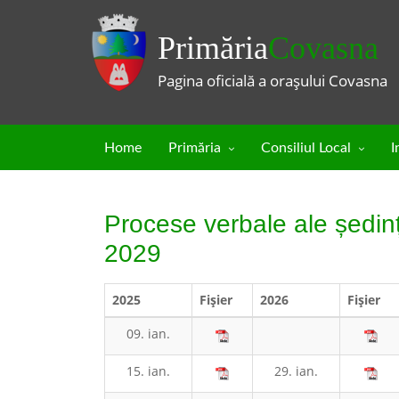
Primăria
Covasna
Pagina oficială a orașului Covasna
Home
Primăria
Consiliul Local
I
Procese verbale ale ședinț
2029
2025
Fişier
2026
Fişier
09. ian.
15. ian.
29. ian.