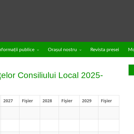
nformaţii publice
Oraşul nostru
Revista presei
Mo
elor Consiliului Local 2025-
2027
Fişier
2028
Fişier
2029
Fișier