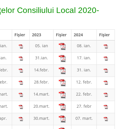
elor Consiliului Local 2020-
Fişier
2023
Fişier
2024
Fișier
ian.
05. ian
08. ian.
ian.
31.ian.
17. ian.
febr.
14.febr.
31. ian.
ebr.
28.febr.
12. febr.
art.
14.mart.
22. febr.
art.
20.mart.
27. febr
apr.
30.mart.
07. mart.