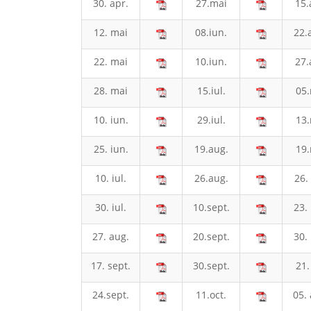
30. apr.
27.mai
15.
12. mai
08.iun.
22.a
22. mai
10.iun.
27.
28. mai
15.iul.
05.
10. iun.
29.iul.
13.
25. iun.
19.aug.
19.
10. iul.
26.aug.
26.
30. iul.
10.sept.
23. 
27. aug.
20.sept.
30. 
17. sept.
30.sept.
21. 
24.sept.
11.oct.
05. 