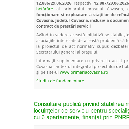
12.886/29.06.2026
respectiv
12.887/29.06.202
hotărâre
al primarului orașului Covasna, d
funcționare și exploatare a stațiilor de reîncă
Covasna, Județul Covasna, inclusiv a documenta
contract de prestări servicii
Având în vedere această iniţiativă se stabileş
asociaţiile interesate de această problemă să fo
la proiectul de act normativ supus dezbateri
Secretarului general al oraşului.
Informaţii suplimentare cu privire la acest p
Covasna, iar textul integral al proiectului de hot
şi pe site-ul
www.primariacovasna.ro
Studiu de fundamentare
Consultare publică privind stabilirea m
locuințelor de serviciu pentru special
cu 6 apartamente, finanțat prin PNR