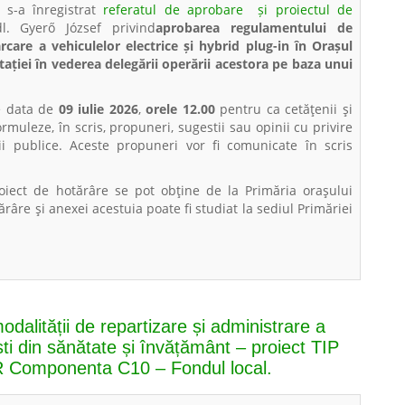
6
s-a înregistrat
referatul de aprobare și proiectul de
l. Gyerő József privind
aprobarea regulamentului de
rcare a vehiculelor electrice și hybrid plug-in în Orașul
ției în vederea delegării operării acestora pe baza unui
te data de
09 iulie 2026
,
orele 12.00
pentru ca cetăţenii şi
rmuleze, în scris, propuneri, sugestii sau opinii cu privire
i publice. Aceste propuneri vor fi comunicate în scris
roiect de hotărâre se pot obţine de la Primăria oraşului
ărâre şi anexei acestuia poate fi studiat la sediul Primăriei
odalității de repartizare și administrare a
iști din sănătate și învățământ – proiect TIP
R Componenta C10 – Fondul local.