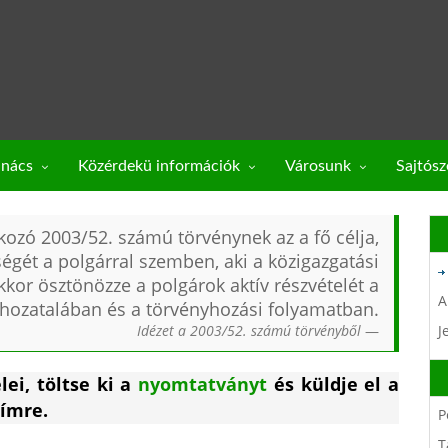
anács
Közérdekü információk
Városunk
Sajtós
kozó 2003/52. számú törvénynek az a fő célja,
ségét a polgárral szemben, aki a közigazgatási
kor ösztönözze a polgárok aktív részvételét a
A
hozatalában és a törvényhozási folyamatban.
Idézet a 2003/52. számú törvényből
J
ei, töltse ki a
nyomtatványt
és küldje el a
ímre.
P
T