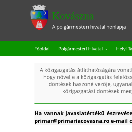
Kovászna
A polgármesteri hivatal honlapja
Főoldal
Polgármesteri Hivatal
Helyi T
A közigazgatás átláthatóságára vonat
hogy növelje a közigazgatás felelős
döntések haszonélvezője, ugyanak
közigazgatási döntések meg
Ha vannak javaslatértékű észrevétel
primar@primariacovasna.ro e-mail c