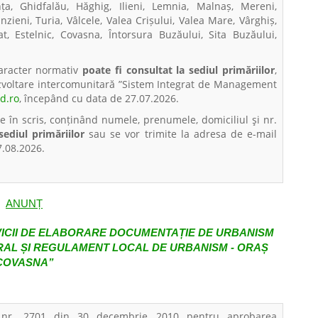
ța, Ghidfalău, Hăghig, Ilieni, Lemnia, Malnaș, Mereni,
zieni, Turia, Vâlcele, Valea Crișului, Valea Mare, Vârghiș,
t, Estelnic, Covasna, Întorsura Buzăului, Sita Buzăului,
caracter normativ
poate fi consultat la sediul primăriilor
,
ezvoltare intercomunitară ”Sistem Integrat de Management
d.ro
, începând cu data de 27.07.2026.
te în scris, conținând numele, prenumele, domiciliul şi nr.
ediul primăriilor
sau se vor trimite la adresa de e-mail
7.08.2026.
ANUNȚ
VICII DE ELABORARE DOCUMENTAȚIE DE URBANISM
RAL ȘI REGULAMENT LOCAL DE URBANISM - ORAȘ
COVASNA”
i nr. 2701 din 30 decembrie 2010 pentru aprobarea