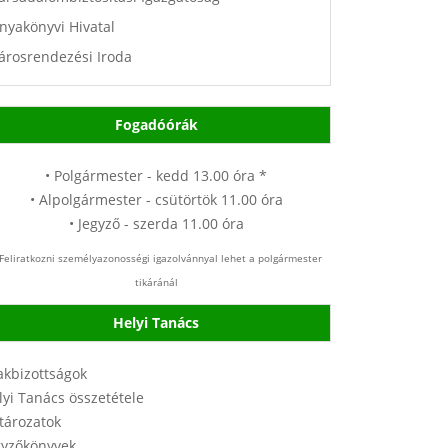
nyakönyvi Hivatal
árosrendezési Iroda
Fogadóórák
• Polgármester - kedd 13.00 óra *
• Alpolgármester - csütörtök 11.00 óra
• Jegyző - szerda 11.00 óra
Feliratkozni személyazonosségi igazolvánnyal lehet a polgármester
tikáránál
Helyi Tanács
akbizottságok
lyi Tanács összetétele
tározatok
gyzőkönyvek