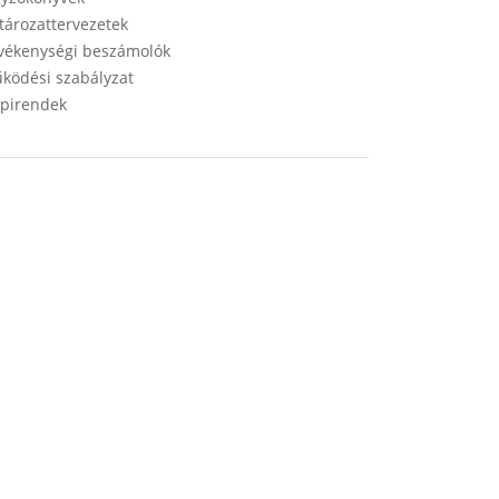
tározattervezetek
vékenységi beszámolók
ködési szabályzat
pirendek