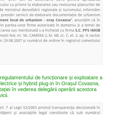
cului cu privire la elaborarea sau revizuirea planurilor de
e ministrul dezvoltării regionale și turismului, informăm
de prestări servicii de elaborare documentație de urbanism
lament local de urbanism - oraș Covasna”
, anunțăm că în
 din partea unor firme autorizate în domeniu și a temei de
lucrarea sus menționată s-a încheiat cu firma
S.C. PPS IMOB
eștii Noi, nr. 56, CAMERA 2, bl. 6B, sc. C, et. 2, ap. 9, sector
n 29.08.2007 și numărul de ordine în registrul comerțului
regulamentului de funcționare și exploatare a
electrice și hybrid plug-in în Orașul Covasna,
ției în vederea delegării operării acestora
icii.
art. 7 al Legii 52/2003 privind transparenţa decizională în
tăţenii şi asociaţiile legal constituite că sub numărul