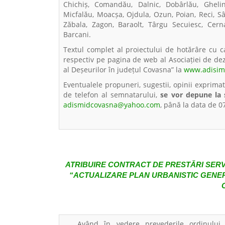
Chichiș, Comandău, Dalnic, Dobârlău, Ghelin
Micfalău, Moacșa, Ojdula, Ozun, Poian, Reci, Sân
Zăbala, Zagon, Baraolt, Târgu Secuiesc, Cerna
Barcani.
Textul complet al proiectului de hotărâre cu 
respectiv pe pagina de web al Asociației de d
al Deșeurilor în județul Covasna” la
www.adisim
Eventualele propuneri, sugestii, opinii exprima
de telefon al semnatarului,
se vor depune la s
adismidcovasna@yahoo.com
, până la data de 0
ATRIBUIRE CONTRACT DE PRESTĂRI SER
“ACTUALIZARE PLAN URBANISTIC GENE
Având în vedere prevederile ordinulu