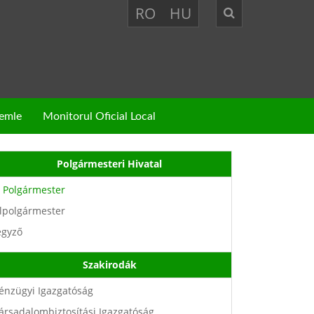
RO
HU
zemle
Monitorul Oficial Local
Polgármesteri Hivatal
Polgármester
lpolgármester
egyző
Szakirodák
énzügyi Igazgatóság
ársadalombiztosítási Igazgatóság