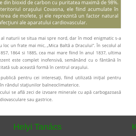
e din bioxid de carbon cu puritatea maximă de 98%.
eritoriul oraşului Covasna, ele fiind acumulate în
irea de mofete, şi ele reprezintă un factor natural
 afecţiuni ale aparatului cardiovascular.
 al naturii se situa mai spre nord, dar în mod enigmatic s-a
u loc un frate mai mic, „Mica Baltă a Dracului”. În secolul al
1857, 1864 si 1885, cea mai mare fiind în anul 1837, ultima
ezent este complet inofensivă, semănând cu o fântână în
izitată sub această formă în centrul oraşului.
ublică pentru cei interesaţi, fiind utilizată iniţial pentru
în rândul staţiunilor balneoclimaterice.
racului se află zeci de izvoare minerale cu apă carbogazoasă
rdiovasculare sau gastrice.
Helyi Tanács