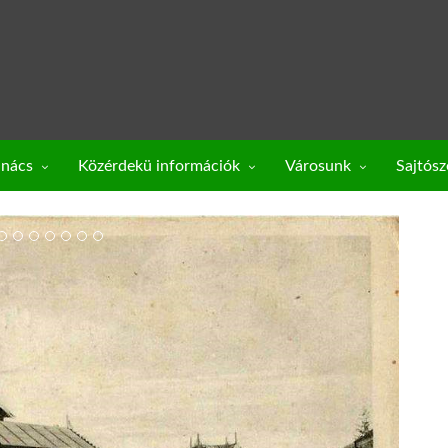
anács
Közérdekü információk
Városunk
Sajtós