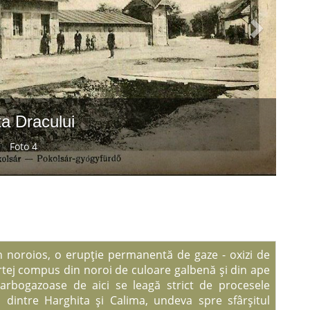
ta Dracului
Foto 4
n noroios, o erupţie permanentă de gaze - oxizi de
vârtej compus din noroi de culoare galbenă şi din ape
 carbogazoase de aici se leagă strict de procesele
 dintre Harghita şi Calima, undeva spre sfârşitul