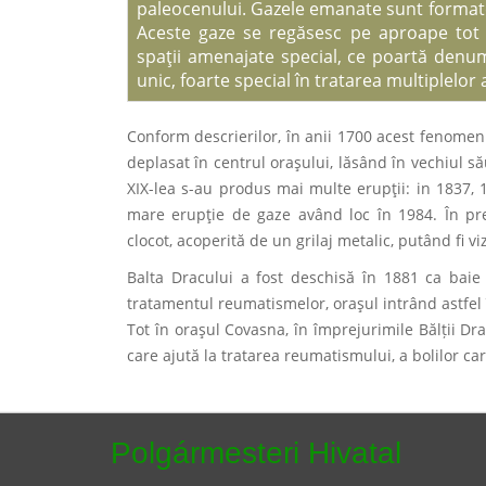
paleocenului. Gazele emanate sunt format
Aceste gaze se regăsesc pe aproape tot t
spaţii amenajate special, ce poartă denum
unic, foarte special în tratarea multiplelor
Conform descrierilor, în anii 1700 acest fenomen
deplasat în centrul oraşului, lăsând în vechiul să
XIX-lea s-au produs mai multe erupţii: in 1837, 
mare erupţie de gaze având loc în 1984. În pr
clocot, acoperită de un grilaj metalic, putând fi v
Balta Dracului a fost deschisă în 1881 ca baie p
tratamentul reumatismelor, oraşul intrând astfel 
Tot în oraşul Covasna, în împrejurimile Bălții D
care ajută la tratarea reumatismului, a bolilor ca
Polgármesteri Hivatal