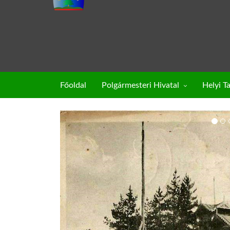
Főoldal
Polgármesteri Hivatal
Helyi T