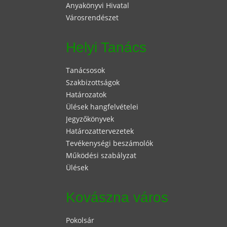
Anyakönyvi Hivatal
Városrendészet
Helyi Tanács
Tanácsosok
Szakbizottságok
Határozatok
Ülések hangfelvételei
Jegyzőkönyvek
Határozattervezetek
Tevékenységi beszámolók
Működési szabályzat
Ülések
Kovászna város
Pokolsár