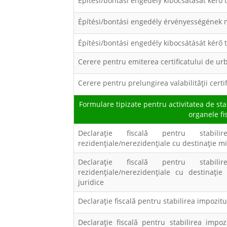
Építési/bontási engedély kibocsátását kérő
Építési/bontási engedély érvényességének
Építési/bontási engedély kibocsátását kérő
Cerere pentru emiterea certificatului de u
Cerere pentru prelungirea valabilităţii cert
Formulare tipizate pentru activitatea de stab
organele fis
Declaraţie fiscală pentru stabilir
rezidenţiale/nerezidenţiale cu destinaţie mi
Declaraţie fiscală pentru stabilir
rezidenţiale/nerezidenţiale cu destinaţie
juridice
Declaraţie fiscal
ă
pentru stabilirea impozitul
Declaraţie fiscal
ă
pentru stabilirea impozi