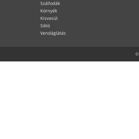
Szállodák
Környék
Kisvasút
Sikló
Vendáglátás
©