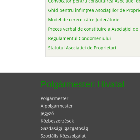
Convocator pentru constituirea Asociației de
Ghid pentru înființrea Asociațiilor de Propri
Model de cerere către Judecătorie
Preces verbal de constituire a Asociației de 
Regulamentul Condomeniului
Statutul Asociației de Proprietari
Polgármesteri Hivatal
Polgármester
Alpolgármester
Jegyző
Közbeszerzések
Gazdasági Igazgatóság
Szociális Közszolgálat