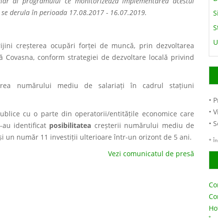
iar al programului ce monitorizează implementarea acestui
a se derula în perioada 17.08.2017 - 16.07.2019.
S
S
U
ijini creșterea ocupări forței de muncă, prin dezvoltarea
ă Covasna, conform strategiei de dezvoltare locală privind
rea numărului mediu de salariați în cadrul stațiuni
• 
• V
ublice cu o parte din operatorii/entitățile economice care
• 
s-au identificat
posibilitatea
creșterii numărului mediu de
 un număr 11 investiții ulterioare într-un orizont de 5 ani.
* În
Vezi comunicatul de presă
Co
Con
Ho