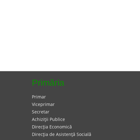
Primăria
Primar
Viceprimar
Secretar
Achiziţii Publice
Direcţia Economică
Direcţia de Asistenţă Socială