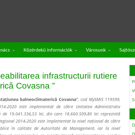
anács
Közérdekü információk
Városunk
Sajtós
bilitarea infrastructurii rutiere
P
erică Covasna ”
V
n stațiunea balneoclimaterică Covasna”
, cod MySMIS 119599,
S
014-2020 este implementat de către Unitatea Administrativ
ă de 19.041.336,53 lei, din care 18.660.509,80 lei reprezintă
egional 2014-2020 este implementat la nivel național de către
D
Publice în calitate de Autoritate de Management, iar la nivel
D