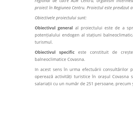
regional de către ADR Centru, organism intermed
proiect în Regiunea Centru. Proiectul este prevăzut 
Obiectivele proiectului sunt:
Obiectivul general
al proiectului este de a spr
potențialului endogen al stațiuni balneoclimatic
turismul.
Obiectivul specific
este constituit de crește
balneoclimatice Covasna.
In acest sens în urma efectuării consultărilor p
operează activități turistice în orașul Covasna 
salariații cu un număr de 251 persoane, precum și