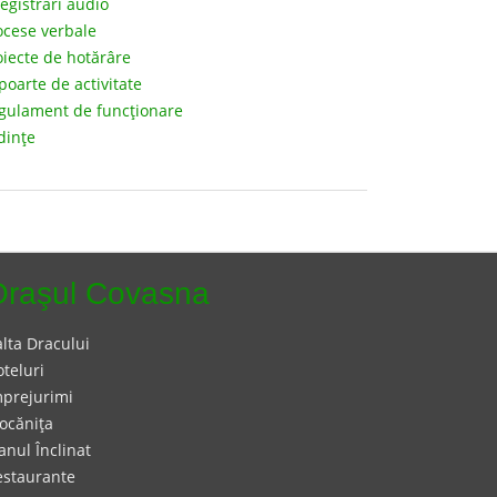
registrări audio
ocese verbale
oiecte de hotărâre
poarte de activitate
gulament de funcţionare
dinţe
Oraşul Covasna
lta Dracului
teluri
mprejurimi
ocăniţa
anul Înclinat
estaurante