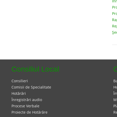
În
Pr
Pr
Ra
Re
Şe
Consiliul Local
Consilieri
Ba
Comisii de Specialitate
Ho
Hotărâri
Î
Înregistrări audio
M
Procese Verbale
Pl
Proiecte de Hotărâre
R