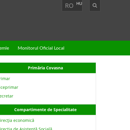
HU
RO
zemle
Monitorul Oficial Local
Primăria Covasna
rimar
iceprimar
ecretar
Compartimente de Specialitate
irecţia economică
irecţia de Asistenţă Socială