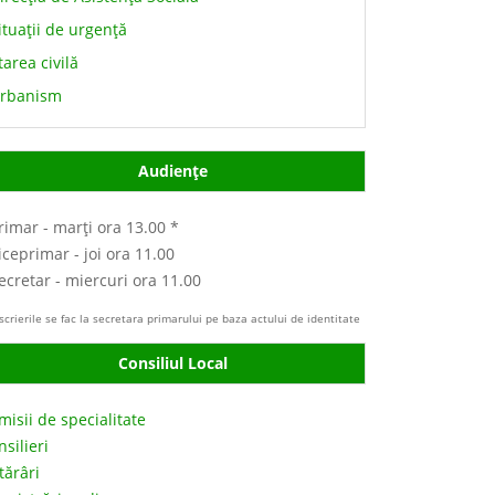
ituaţii de urgenţă
tarea civilă
rbanism
Audienţe
Primar - marţi ora 13.00 *
iceprimar - joi ora 11.00
Secretar - miercuri ora 11.00
scrierile se fac la secretara primarului pe baza actului de identitate
Consiliul Local
misii de specialitate
silieri
tărâri