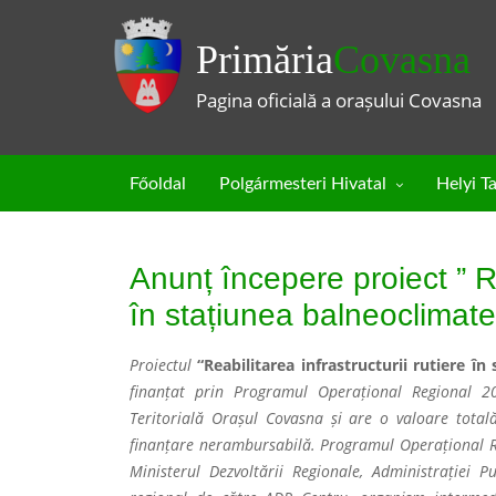
Primăria
Covasna
Pagina oficială a orașului Covasna
Főoldal
Polgármesteri Hivatal
Helyi T
Anunț începere proiect ” Rea
în stațiunea balneoclimat
Proiectul
“Reabilitarea infrastructurii rutiere î
finanțat prin Programul Operațional Regional 2
Teritorială Orașul Covasna și are o valoare total
finanțare nerambursabilă. Programul Operațional R
Ministerul Dezvoltării Regionale, Administrației 