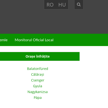
RO
HU
zemle
Monitorul Oficial Local
Orașe înfrățite
Balatonfüred
Călărași
Csenger
Gyula
Nagykanizsa
Pápa