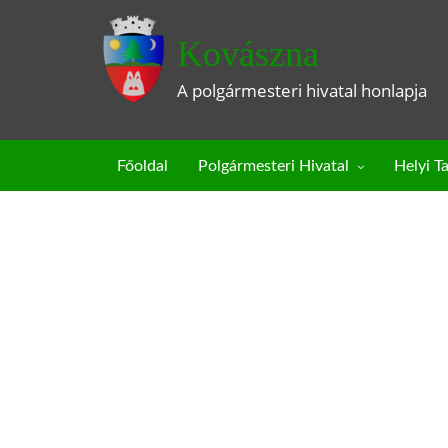
Kovászna
A polgármesteri hivatal honlapja
Főoldal
Polgármesteri Hivatal
Helyi T