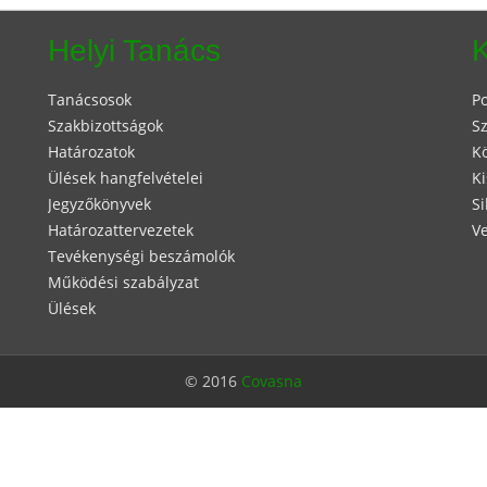
Helyi Tanács
Tanácsosok
Po
Szakbizottságok
Sz
Határozatok
K
Ülések hangfelvételei
Ki
Jegyzőkönyvek
Si
Határozattervezetek
V
Tevékenységi beszámolók
Működési szabályzat
Ülések
© 2016
Covasna