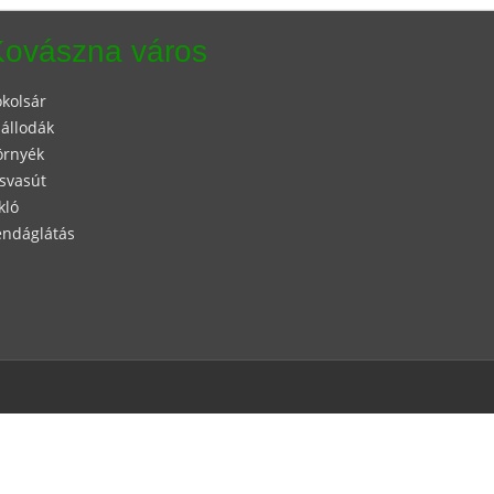
Kovászna város
kolsár
állodák
örnyék
svasút
kló
endáglátás