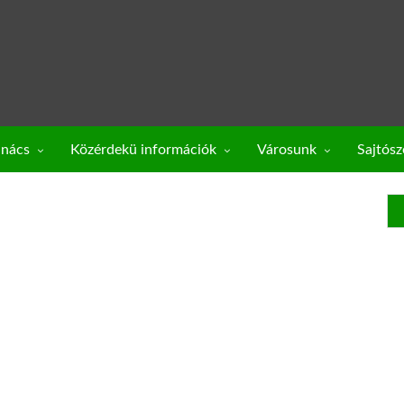
anács
Közérdekü információk
Városunk
Sajtós