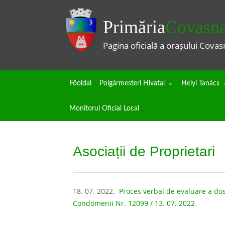
Primăria
Covasn
Pagina oficială a orașului Covas
Főoldal
Polgármesteri Hivatal
Helyi Tanács
Monitorul Oficial Local
Asociații de Proprietari
18. 07. 2022.
Proces verbal de evaluare a do
Condomenii Nr. 12099 / 13. 07. 2022