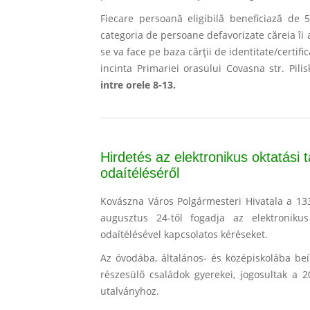
Fiecare persoană eligibilă beneficiază de 
categoria de persoane defavorizate căreia îi a
se va face pe baza cărţii de identitate/certifi
incinta Primariei orasului Covasna str. Pili
intre orele 8-13.
Hirdetés az elektronikus oktatási
odaítéléséről
Kovászna Város Polgármesteri Hivatala a 1
augusztus 24-től fogadja az elektronikus
odaítélésével kapcsolatos kéréseket.
Az óvodába, általános- és középiskolába beí
részesülő családok gyerekei, jogosultak a 2
utalványhoz.