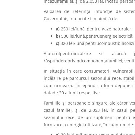
încazulfamiliei, şi de 2.053 lei, încazulperso
Valoarea de referinţă, înfuncţie de sistem
Guvernuluişi nu poate fi maimică de:
a)
250 lei/lună, pentru gaze naturale;
b)
500 lei/lună,pentruenergieelectrică;
c)
320 lei/lună,pentrucombustibilisoliziş
Ajutorulpentruîncălzire se acord
răspundereprivindcomponenţafamiliei, venitur
În situaţia în care consumatorii vulnerabil
încălzire pe parcursul sezonului rece, stabi
cum urmează: -începând cu luna depuneri i
datade 20 a lunii respective.
Familiile şi persoanele singure ale căror v
cazul familiei, şi de 2.053 lei, în cazul p
sezonului rece, de un supliment pentru e
furnizare a energiei utilizate, în cuantum de:
a)
30 lei/lună pentru consumul de energ