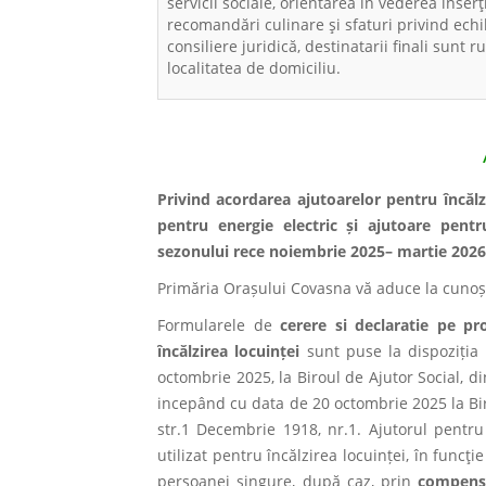
servicii sociale, orientarea în vederea inser
recomandări culinare și sfaturi privind echili
consiliere juridică, destinatarii finali sunt r
localitatea de domiciliu.
Privind acordarea ajutoarelor pentru încălz
pentru energie electric și ajutoare pentru
sezonului rece noiembrie 2025– martie 2026
Primăria Orașului Covasna vă aduce la cunoș
Formularele de
cerere si declaratie pe p
încălzirea locuinței
sunt puse la dispoziția 
octombrie 2025, la Biroul de Ajutor Social, d
incepând cu data de 20 octombrie 2025 la Bir
str.1 Decembrie 1918, nr.1. Ajutorul pentru
utilizat pentru încălzirea locuinței, în func
persoanei singure, după caz, prin
compens