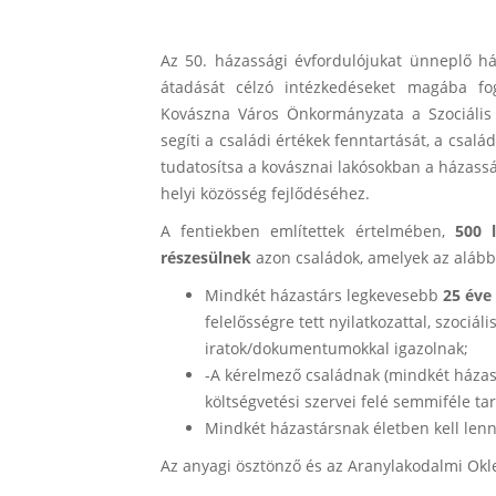
Az 50. házassági évfordulójukat ünneplő há
átadását célzó intézkedéseket magába f
Kovászna Város Önkormányzata a Szociális 
segíti a családi értékek fenntartását, a csal
tudatosítsa a kovásznai lakósokban a házassá
helyi közösség fejlődéséhez.
A fentiekben említettek értelmében,
500 
részesülnek
azon családok, amelyek az alábbi 
Mindkét házastárs legkevesebb
25 éve
felelősségre tett nyilatkozattal, szoci
iratok/dokumentumokkal igazolnak;
-A kérelmező családnak (mindkét házas
költségvetési szervei felé semmiféle ta
Mindkét házastársnak életben kell len
Az anyagi ösztönző és az Aranylakodalmi Okl