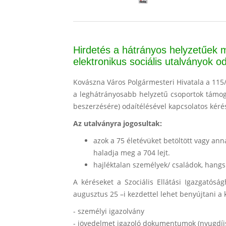
Hirdetés a hátrányos helyzetűek 
elektronikus sociális utalványok od
Kovászna Város Polgármesteri Hivatala a 11
a leghátrányosabb helyzetű csoportok támoga
beszerzésére) odaítélésével kapcsolatos kéré
Az utalványra jogosultak:
azok a 75 életévüket betöltött vagy an
haladja meg a 704 lejt.
hajléktalan személyek/ családok, hang
A kéréseket a Szociális Ellátási Igazgatósá
augusztus 25 –i kezdettel lehet benyújtani 
- személyi igazolvány
- jövedelmet igazoló dokumentumok (nyugdíjsz