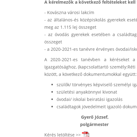
A kérelmezők a következő feltételeket kell t
- Kovászna városi lakcím
- az általános-és középiskolás gyerekek ese
meg az 1.115 lej összeget
- az óvodás gyerekek esetében a családta
összeget
- a 2020-2021-es tanévre érvényes óvodai/isko
A 2020-2021-es tanévben a kéréseket a c
Igazgatósághoz, (kapcsolattartó személy:Rét
között, a következő dokumentumokkal együtt:
szülők/ törvényes képviselő személyi i
születési anyakönnyvi kivonat
óvodai/ iskolai beiratási igazolás
családtagok jövedelmeit igazoló doku
Gyerő Józse
polgárm
Kérés letöltése >>