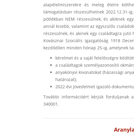
alapélelmiszerekre és meleg ételre költhe
támogatásban részesülhetnek 2022.12.31-ig, 
pótlékban NEM részesülnek, és akiknek egy 
annál kisebb, valamint az egyszülős családo
részesülnek, és akinek egy családtagra jutó 
Kovásznai Szociális Igazgatóság 1918 Decemb
kezdődően minden hónap 25-ig, amelynek tar
kérelmet és a saját felelősségre kitöltöt
a családtagok személyazonosító okmán
anyakönyvi kivonatokat (házassági anyak
határozat);
2022 évi jövedelmet igazoló dokument
További információért kérjük forduljanak a
340001.
Aranyl