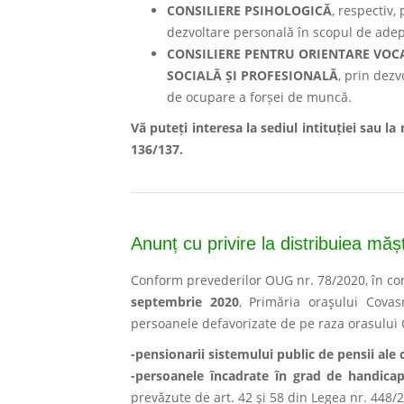
CONSILIERE PSIHOLOGICĂ
, respectiv,
dezvoltare personală în scopul de adepă
CONSILIERE PENTRU ORIENTARE VOC
SOCIALĂ ȘI PROFESIONALĂ
, prin dez
de ocupare a forșei de muncă.
Vă puteți interesa la sediul intituției sau l
136/137.
Anunț cu privire la distribuiea mășt
Conform prevederilor OUG nr. 78/2020, în co
septembrie 2020
, Primăria oraşului Cova
persoanele defavorizate de pe raza orasului
-pensionarii sistemului public de pensii ale 
-persoanele încadrate în grad de handica
prevăzute de art. 42 şi 58 din Legea nr. 448/