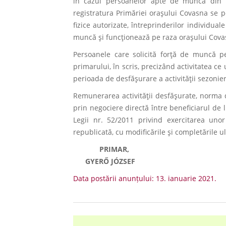
în cazul persoanelor apte de muncă din fam
registratura Primăriei oraşului Covasna se po
fizice autorizate, întreprinderilor individual
muncă şi funcţionează pe raza oraşului Cov
Persoanele care solicită forţă de muncă pe
primarului, în scris, precizând activitatea ce
perioada de desfăşurare a activităţii sezonier
Remunerarea activităţii desfăşurate, norma de
prin negociere directă între beneficiarul de l
Legii nr. 52/2011 privind exercitarea unor 
republicată, cu modificările şi completările ul
PRIMAR, SECR
GYERŐ JÓZSEF 
Data postării anunțului: 13. ianuarie 2021.