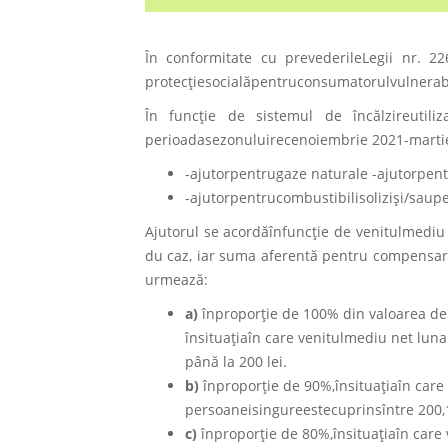
În conformitate cu prevederileLegii nr. 2
protecţiesocialăpentruconsumatorulvulnerab
În funcţie de sistemul de încălzireutiliza
perioadasezonuluirecenoiembrie 2021-martie
-ajutorpentrugaze naturale -ajutorpent
-ajutorpentrucombustibilisolizişi/saupe
Ajutorul se acordăînfuncţie de venitulmediu
du caz, iar suma aferentă pentru compensar
urmează:
a)
înproporţie de 100% din valoarea de
însituaţiaîn care venitulmediu net lu
până la 200 lei.
b)
înproporţie de 90%,însituaţiaîn car
persoaneisingureestecuprinsîntre 200,1 l
c)
înproporţie de 80%,însituaţiaîn care