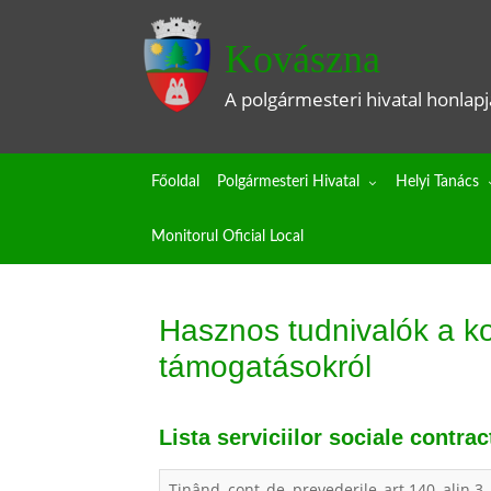
Kovászna
A polgármesteri hivatal honlapj
Főoldal
Polgármesteri Hivatal
Helyi Tanács
Monitorul Oficial Local
Hasznos tudnivalók a ko
támogatásokról
Lista serviciilor sociale contrac
Ținând cont de prevederile art.140 alin.3