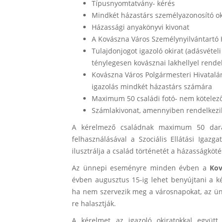
Típusnyomtatvány- kérés
Mindkét házastárs személyazonosító o
Házassági anyakönyvi kivonat
A Kovászna Város Személynyilvántartó Hiv
Tulajdonjogot igazoló okirat (adásvétel
ténylegesen kovásznai lakhellyel rende
Kovászna Város Polgármesteri Hivatalán
igazolás mindkét házastárs számára
Maximum 50 családi fotó- nem kötelez
Számlakivonat, amennyiben rendelkezi
A kérelmező családnak maximum 50 darab
felhasználásával a Szociális Ellátási Igaz
ilusztrálja a család történetét a házasságköt
Az ünnepi eseményre minden évben a
Kov
évben augusztus 15-ig lehet benyújtani a 
ha nem szervezik meg a városnapokat, az ün
re halasztják.
A kérelmet az igazoló okiratokkal együtt