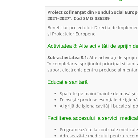
Proiect cofinanțat din Fondul Social Euro
2021–2027”, Cod SMIS 336239
Beneficiar proiectului: Direcția de Implemen
și Proiectelor Europene
Activitatea 8: Alte activități de sprijin d
Sub-activitatea 8.1:
Alte activități de spriji
în completarea sprijinului principal și sunt a
suport electronic pentru produse alimentar
Educație sanitară
Spală-te pe mâini înainte de masă și 
Folosește produse esențiale de igienă
Ai grijă de igiena cavității bucale și
Facilitarea accesului la servicii medica
Programează-te la controale medicale 
Adresează-te medicului pentru recoman