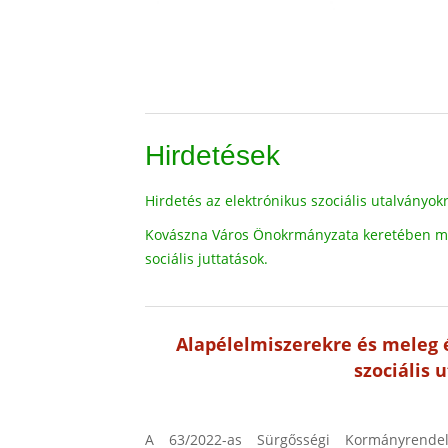
Hirdetések
Hirdetés az elektrónikus szociális utalványok
Kovászna Város Önokrmányzata keretében műk
sociális juttatások.
Alapélelmiszerekre és meleg 
szociális 
A 63/2022-as Sürgősségi Kormányrendele