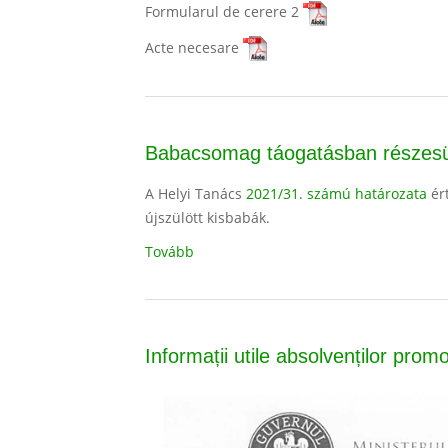
Formularul de cerere 2
Acte necesare
Babacsomag táogatásban részesül
A Helyi Tanács
2021/31. számú határozata
ér
újszülött kisbabák.
Tovább
Informații utile absolvenților prom