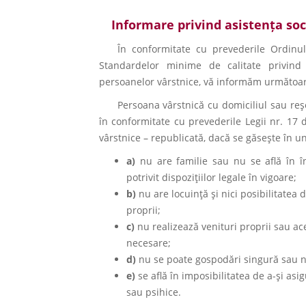
Informare privind asistența soc
În conformitate cu prevederile Ordin
Standardelor minime de calitate privind
persoanelor vârstnice, vă informăm următoar
Persoana vârstnică cu domiciliul sau reşe
în conformitate cu prevederile Legii nr. 17 
vârstnice – republicată, dacă se găseşte în un
a)
nu are familie sau nu se află în î
potrivit dispoziţiilor legale în vigoare;
b)
nu are locuinţă şi nici posibilitatea 
proprii;
c)
nu realizează venituri proprii sau ac
necesare;
d)
nu se poate gospodări singură sau nec
e)
se află în imposibilitatea de a-şi asig
sau psihice.