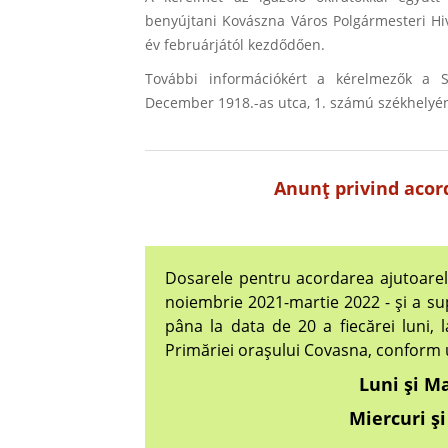
benyújtani Kovászna Város Polgármesteri Hiv
év februárjától kezdődően.
További információkért a kérelmezők a Sz
December 1918.-as utca, 1. számú székhelyé
Anunţ privind acord
Dosarele pentru acordarea ajutoarelo
noiembrie 2021-martie 2022 - şi a su
pâna la data de 20 a fiecărei luni, l
Primăriei oraşului Covasna, conform 
Luni şi Ma
Miercuri şi