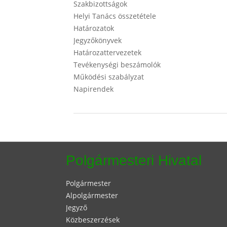
Szakbizottságok
Helyi Tanács összetétele
Határozatok
Jegyzőkönyvek
Határozattervezetek
Tevékenységi beszámolók
Működési szabályzat
Napirendek
Polgármesteri Hivatal
Polgármester
Alpolgármester
Jegyző
Közbeszerzések