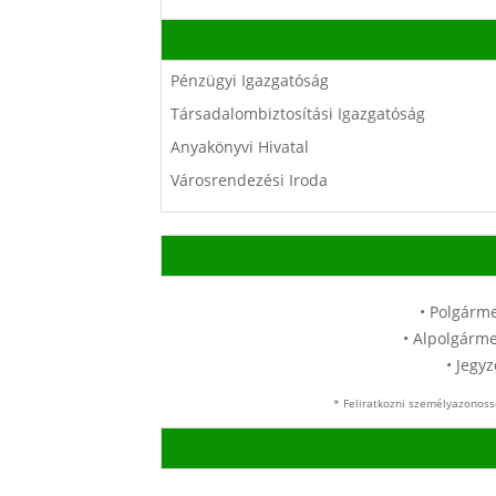
Pénzügyi Igazgatóság
Társadalombiztosítási Igazgatóság
Anyakönyvi Hivatal
Városrendezési Iroda
• Polgárme
• Alpolgárme
• Jegyz
* Feliratkozni személyazonoss