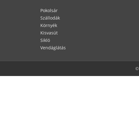
Pokolsár
Szállodák
Környék
Kisvasút
Sikló
Vendáglátás
©