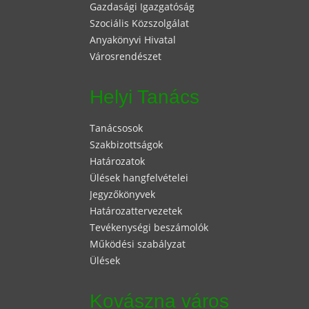
Gazdasági Igazgatóság
Szociális Közszolgálat
Anyakönyvi Hivatal
Városrendészet
Helyi Tanács
Tanácsosok
Szakbizottságok
Határozatok
Ülések hangfelvételei
Jegyzőkönyvek
Határozattervezetek
Tevékenységi beszámolók
Működési szabályzat
Ülések
Kovászna város