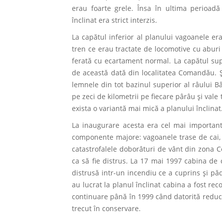
erau foarte grele. Însa în ultima perioadă
înclinat era strict interzis.
La capătul inferior al planului vagoanele e
tren ce erau tractate de locomotive cu abur
ferată cu ecartament normal. La capătul sup
de această dată din localitatea Comandău. Ş
lemnele din tot bazinul superior al râului B
pe zeci de kilometrii pe fiecare pârâu şi val
exista o variantă mai mică a planului înclinat
La inaugurare acesta era cel mai important 
componente majore: vagoanele trase de cai, p
catastrofalele doborâturi de vânt din zona Co
ca să fie distrus. La 17 mai 1997 cabina de
distrusă intr-un incendiu ce a cuprins şi pădu
au lucrat la planul înclinat cabina a fost reco
continuare până în 1999 când datorită reducer
trecut în conservare.