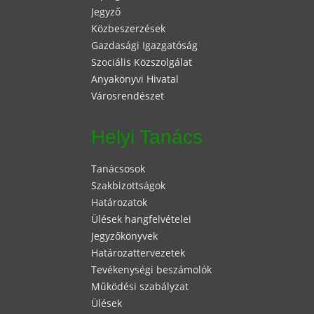
Jegyző
Közbeszerzések
Gazdasági Igazgatóság
Szociális Közszolgálat
Anyakönyvi Hivatal
Városrendészet
Helyi Tanács
Tanácsosok
Szakbizottságok
Határozatok
Ülések hangfelvételei
Jegyzőkönyvek
Határozattervezetek
Tevékenységi beszámolók
Működési szabályzat
Ülések