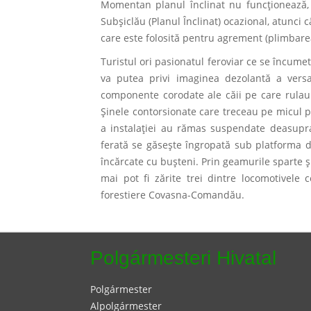
Momentan planul înclinat nu funcţionează, p
Subşiclău (Planul Înclinat) ocazional, atunci 
care este folosită pentru agrement (plimbarea 
Turistul ori pasionatul feroviar ce se încum
va putea privi imaginea dezolantă a vers
componente corodate ale căii pe care rulau 
Şinele contorsionate care treceau pe micul 
a instalaţiei au rămas suspendate deasupra 
ferată se găseşte îngropată sub platforma d
încărcate cu buşteni. Prin geamurile sparte ş
mai pot fi zărite trei dintre locomotivele 
forestiere Covasna-Comandău.
Polgármesteri Hivatal
Polgármester
Alpolgármester