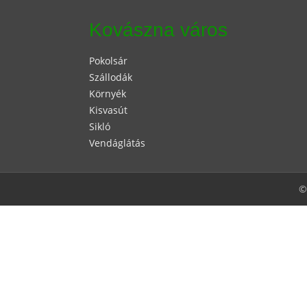
Kovászna város
Pokolsár
Szállodák
Környék
Kisvasút
Sikló
Vendáglátás
©