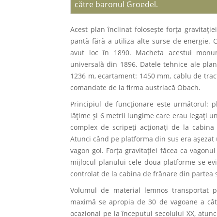
către baronul Groedel.
Acest plan înclinat foloseşte forţa gravitaţ
pantă fără a utiliza alte surse de energie. 
avut loc în 1890. Macheta acestui monum
universală din 1896. Datele tehnice ale planu
1236 m, ecartament: 1450 mm, cablu de trac
comandate de la firma austriacă Obach.
Principiul de funcţionare este următorul: p
lăţime şi 6 metrii lungime care erau legaţi u
complex de scripeţi acţionaţi de la cabina
Atunci când pe platforma din sus era aşezat
vagon gol. Forţa gravitaţiei făcea ca vagonul
mijlocul planului cele doua platforme se evit
controlat de la cabina de frânare din partea 
Volumul de material lemnos transportat p
maximă se apropia de 30 de vagoane a câte
ocazional pe la începutul secolului XX, atun