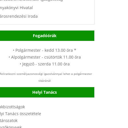
nyakönyvi Hivatal
árosrendezési Iroda
Fogadóórák
• Polgármester - kedd 13.00 óra *
• Alpolgármester - csütörtök 11.00 óra
• Jegyző - szerda 11.00 óra
Feliratkozni személyazonosségi igazolvánnyal lehet a polgármester
tikáránál
Helyi Tanács
akbizottságok
lyi Tanács összetétele
tározatok
gyzőkönyvek