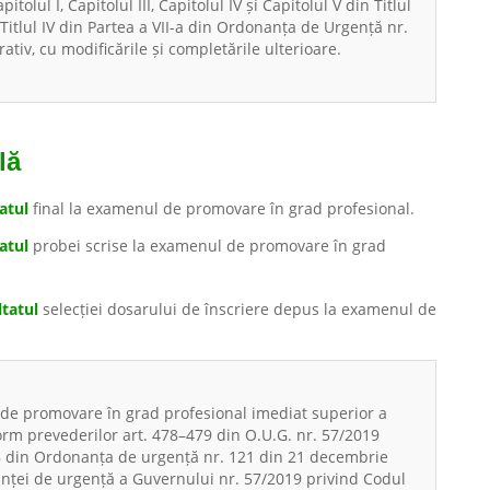
pitolul I, Capitolul III, Capitolul IV și Capitolul V din Titlul
III și Titlul IV din Partea a VII-a din Ordonanța de Urgență nr.
ativ, cu modificările și completările ulterioare.
lă
atul
final la examenul de promovare în grad profesional.
atul
probei scrise la examenul de promovare în grad
ltatul
selecției dosarului de înscriere depus la examenul de
de promovare în grad profesional imediat superior a
form prevederilor art. 478–479 din O.U.G. nr. 57/2019
. 38 din Ordonanța de urgență nr. 121 din 21 decembrie
ței de urgență a Guvernului nr. 57/2019 privind Codul