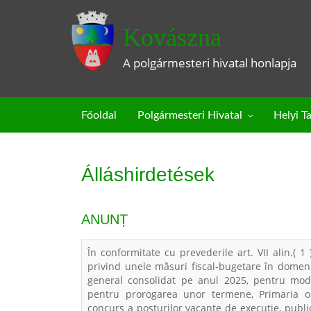
Kovászna
A polgármesteri hivatal honlapja
Főoldal
Polgármesteri Hivatal
Helyi T
Álláshirdetések
ANUNȚ
În conformitate cu prevederile art. VII alin.( 1
privind unele măsuri fiscal­-bugetare în domen
general consolidat pe anul 2025, pentru mod
pentru prorogarea unor termene, Primaria o
concurs a posturilor vacante de execuție, publica