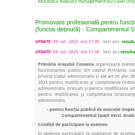
Rezultatul evaluării managementului Casei Oră
Promovare profesională pentru funcția
(funcția deținută) - Compartimentul Sp
UPDATE:
09. oct. 2025. ora 17:30
- Vezi aici:
rezult
UPDATE:
09. oct. 2025. ora 17:30
- Vezi aici:
rezulta
Primăria orașului Covasna
organizează exam
funcționarilor publici din cadrul Primăriei, c
privind Codul administrativ și ale art.VII al
2023 pentru modificarea şi completarea Ordon
administrativ, precum şi pentru modificarea ar
pentru modificarea şi completarea Ordonanţ
administrativ,
- pentru funcția publică de execuție inspect
Compartimentul Spații Verzi. Gradu
Condiţii de participare la examen:
În vederea participării la examenul de promov