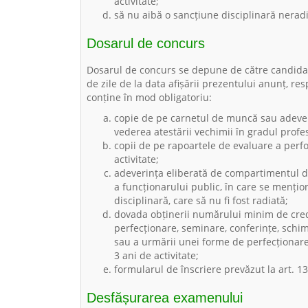
activitate;
să nu aibă o sancțiune disciplinară neradi
Dosarul de concurs
Dosarul de concurs se depune de către candida
de zile de la data afișării prezentului anunț, re
conține în mod obligatoriu:
copie de pe carnetul de muncă sau adeve
vederea atestării vechimii în gradul prof
copii de pe rapoartele de evaluare a perfo
activitate;
adeverința eliberată de compartimentul de
a funcționarului public, în care se mențio
disciplinară, care să nu fi fost radiată;
dovada obținerii numărului minim de cred
perfecționare, seminare, conferințe, schimb
sau a urmării unei forme de perfecționar
3 ani de activitate;
formularul de înscriere prevăzut la art. 137 
Desfășurarea examenului