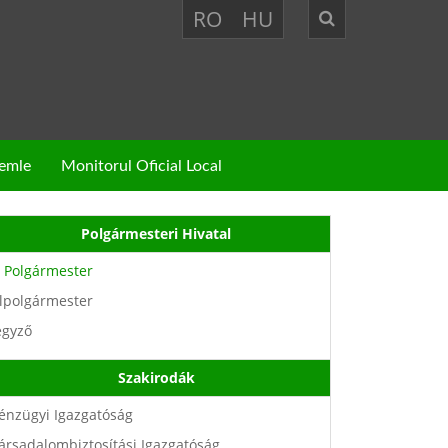
RO
HU
zemle
Monitorul Oficial Local
Polgármesteri Hivatal
Polgármester
lpolgármester
egyző
Szakirodák
énzügyi Igazgatóság
ársadalombiztosítási Igazgatóság