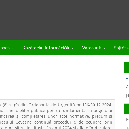
anács
Közérdekü információk
Városunk
Sajtós
A
J
 ), (8) și (9) din Ordonanța de Urgentță nr.156/30.12.2024.
iul cheltuielilor publice pentru fundamentarea bugetului
ificarea și completarea unor acte normative, precum și
P
rașului Covasna continuă procedurile de ocupare prin
te pe site­ul institușiei în anul 2024 și aflate în derulare,
T