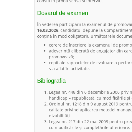
consta în probă scrisă și interviu.
Dosarul de examen
În vederea participării la examenul de promovar
16.03.2026
, candidatul depune la Compartimen
conțină în mod obligatoriu următoarele docume
cerere de înscriere la examenul de promo
adeverință eliberată de angajator din car
promovează;
copii ale rapoartelor de evaluare a perfor
s-a aflat în activitate.
Bibliografia
Legea nr. 448 din 6 decembrie 2006 privin
handicap – republicată, cu modificările și 
Ordinul nr. 1218 din 9 august 2019 pentr
calitate privind aplicarea metodei manage
dizabilităţi.
Legea nr. 217 din 22 mai 2003 pentru prev
cu modificările și completările ulterioare.