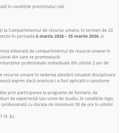
ată în condițiile prezentului cod.
ți la Compartimentul de resurse umane, în termen de 20
spectiv în perioada
6 martie 2026 – 25 martie 2026
, și
rința eliberată de compartimentul de resurse umane în
esional din care se promovează;
rmanțelor profesionale individuale din ultimii 2 ani de
 resurse umane în vederea atestării situației disciplinare
nează expres dacă acestuia i-a fost aplicată o sancțiune
ite prin participarea la programe de formare, de
uri de experiență sau vizite de studiu, în condițiile legii,
e profesională cu durata de minimum 30 de ore în ultimii
lit. b).