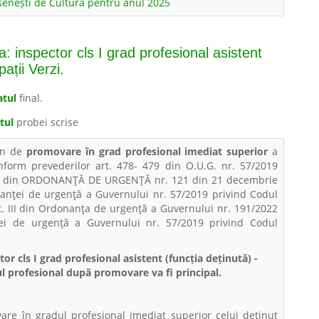
șenești de Cultură pentru anul 2025
: inspector cls I grad profesional asistent
ații Verzi.
atul
final.
tul
probei scrise
en de
promovare în grad profesional imediat superior
a
onform prevederilor art. 478- 479 din O.U.G. nr. 57/2019
in.38 din ORDONANŢĂ DE URGENŢĂ nr. 121 din 21 decembrie
anţei de urgenţă a Guvernului nr. 57/2019 privind Codul
t. III din Ordonanţa de urgenţă a Guvernului nr. 191/2022
ei de urgenţă a Guvernului nr. 57/2019 privind Codul
or cls I grad profesional asistent (funcția deținută) -
l profesional după promovare va fi principal.
are în gradul profesional imediat superior celui deținut