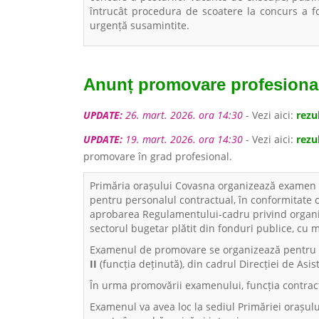
întrucât procedura de scoatere la concurs a fo
urgență sus­amintite.
Anunț promovare profesiona
UPDATE:
26. mart. 2026. ora 14:30
- Vezi aici:
rezu
UPDATE:
19. mart. 2026. ora 14:30
- Vezi aici:
rezul
promovare în grad profesional.
Primăria orașului Covasna organizează examen 
pentru personalul contractual, în conformitate 
aprobarea Regulamentului-cadru privind organiz
sectorul bugetar plătit din fonduri publice, cu m
Examenul de promovare se organizează pentru 
II
(funcția deținută), din cadrul Direcției de Asis
În urma promovării examenului, funcția contrac
Examenul va avea loc la sediul Primăriei orașul