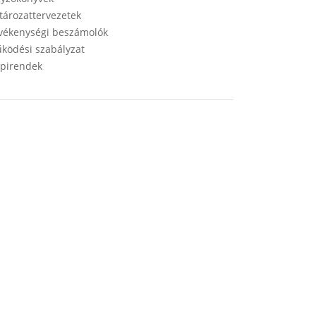
tározattervezetek
vékenységi beszámolók
ködési szabályzat
pirendek