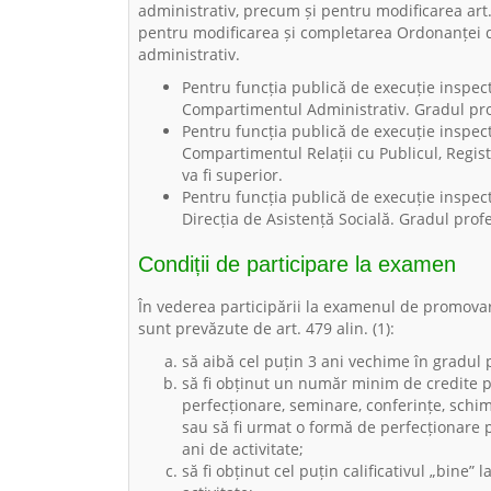
administrativ, precum și pentru modificarea art
pentru modificarea și completarea Ordonanței d
administrativ.
Pentru funcția publică de execuție inspecto
Compartimentul Administrativ. Gradul pro
Pentru funcția publică de execuție inspecto
Compartimentul Relații cu Publicul, Regis
va fi superior.
Pentru funcția publică de execuție inspecto
Direcția de Asistență Socială. Gradul prof
Condiții de participare la examen
În vederea participării la examenul de promovar
sunt prevăzute de art. 479 alin. (1):
să aibă cel puțin 3 ani vechime în gradul 
să fi obținut un număr minim de credite p
perfecționare, seminare, conferințe, schimb
sau să fi urmat o formă de perfecționare 
ani de activitate;
să fi obținut cel puțin calificativul „bine”