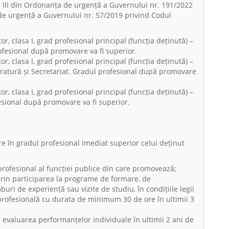
. III din Ordonanța de urgență a Guvernului nr. 191/2022
e urgență a Guvernului nr. 57/2019 privind Codul
r, clasa I, grad profesional principal (funcția deținută) –
fesional după promovare va fi superior.
r, clasa I, grad profesional principal (funcția deținută) –
tratură și Secretariat. Gradul profesional după promovare
r, clasa I, grad profesional principal (funcția deținută) –
esional după promovare va fi superior.
e în gradul profesional imediat superior celui deținut
profesional al funcției publice din care promovează;
rin participarea la programe de formare, de
uri de experiență sau vizite de studiu, în condițiile legii
profesională cu durata de minimum 30 de ore în ultimii 3
 la evaluarea performanțelor individuale în ultimii 2 ani de