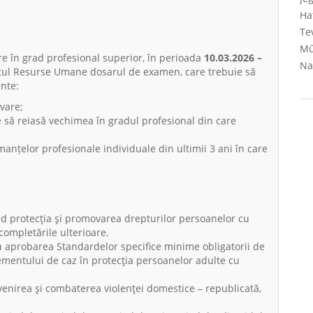
Ha
Te
Mű
e în grad profesional superior, în perioada
10.03.2026 –
Na
tul Resurse Umane dosarul de examen, care trebuie să
nte:
vare;
e să reiasă vechimea în gradul profesional din care
manțelor profesionale individuale din ultimii 3 ani în care
d protecţia şi promovarea drepturilor persoanelor cu
completările ulterioare.
u aprobarea Standardelor specifice minime obligatorii de
mentului de caz în protecţia persoanelor adulte cu
enirea şi combaterea violenţei domestice – republicată,