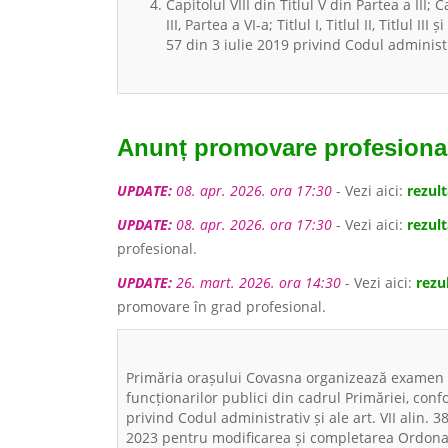
Capitolul VIII din Titlul V din Partea a III; Ca
III, Partea a VI-a; Titlul I, Titlul II, Titlul 
57 din 3 iulie 2019 privind Codul administr
Anunț promovare profesiona
UPDATE:
08. apr. 2026. ora 17:30
- Vezi aici:
rezult
UPDATE:
08. apr. 2026. ora 17:30
- Vezi aici:
rezult
profesional.
UPDATE:
26. mart. 2026. ora 14:30
- Vezi aici:
rezu
promovare în grad profesional.
Primăria orașului Covasna organizează examen 
funcționarilor publici din cadrul Primăriei, con
privind Codul administrativ și ale art. VII alin
2023 pentru modificarea și completarea Ordonan