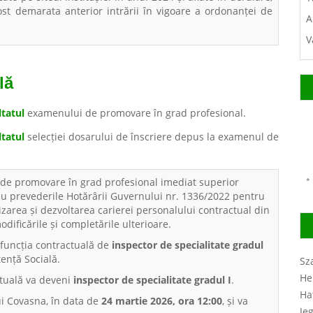
st demarata anterior intrării în vigoare a ordonanței de
A
V
lă
ltatul
examenului de promovare în grad profesional.
tatul
selecției dosarului de înscriere depus la examenul de
de promovare în grad profesional imediat superior
* 
cu prevederile Hotărârii Guvernului nr. 1336/2022 pentru
area și dezvoltarea carierei personalului contractual din
odificările și completările ulterioare.
funcția contractuală de
inspector de specialitate gradul
tență Socială.
Sz
He
tuală va deveni
inspector de specialitate gradul I
.
Ha
ui Covasna, în data de
24 martie 2026, ora 12:00
, și va
Je