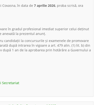
ui Covasna, în data de
7 aprilie 2026
, proba scrisă, ora
vare în gradul profesional imediat superior celui deținut
te anexată la prezentul anunț.
ntru candidații la concursurile și examenele de promovare
tă după intrarea în vigoare a art. 479 alin. (1) lit. b) din
tiv după 1 an de la aprobarea prin hotărâre a Guvernului a
i Secretariat