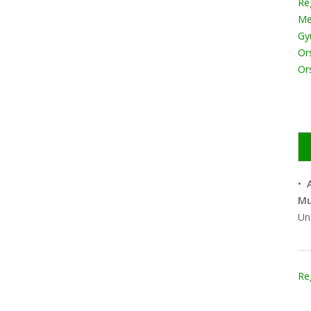
Ré
Me
Gy
Ors
Or
•
Mu
Uni
Re