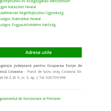
giófejlesztési és Közigazgatási Minisztérium
gyei Kataszteri Hivatal
ulafehérvári Régiófejlesztési Ügynökség
zágos Statisztikai Hivatal
szágos Fogyasztóvédelmi Hatóság
Adrese utile
Agenţia Judeţeană pentru Ocuparea Forţei de
ncă Covasna
- Punct de lucru oraş Covasna Str.
rii Nr.3, bl. 9, sc. E, ap. 2 Tel. 0267341996
gulamentul de funcționare al Primăriei