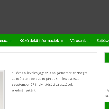
anács
Közérdekü információk
Városunk
Sajtós
50 éves okleveles jogász, a polgármesteri tisztséget
2016 óta tölti be a 2016. június 5-i, illetve a 2020
szeptember 27-i helyhatósági választások
eredményeként.
* Fe
titk