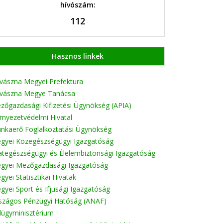
hívószám:
112
Hasznos linkek
vászna Megyei Prefektura
vászna Megye Tanácsa
zőgazdasági Kifizetési Ügynökség (APIA)
rnyezetvédelmi Hivatal
nkaerő Foglalkoztatási Ügynökség
gyei Közegészségügyi Igazgatóság
lategészségügyi és Élelembiztonsági Igazgatóság
gyei Mezőgazdasági Igazgatóság
gyei Statisztikai Hivatak
gyei Sport és Ifjusági Igazgatóság
szágos Pénzügyi Hatóság (ANAF)
lügyminisztérium