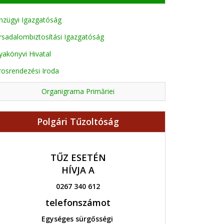
nzügyi Igazgatóság
rsadalombiztosítási Igazgatóság
yakönyvi Hivatal
rosrendezési Iroda
Organigrama Primăriei
Polgári Tűzoltóság
TŰZ ESETÉN
HÍVJA A
0267 340 612
telefonszámot
Egységes sürgősségi