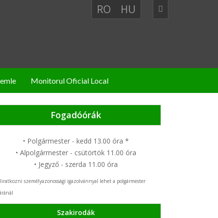
RO
HU
zemle
Monitorul Oficial Local
Fogadóórák
• Polgármester - kedd 13.00 óra *
• Alpolgármester - csütörtök 11.00 óra
• Jegyző - szerda 11.00 óra
liratkozni személyazonossági igazolvánnyal lehet a polgármester
áránál
Szakirodák