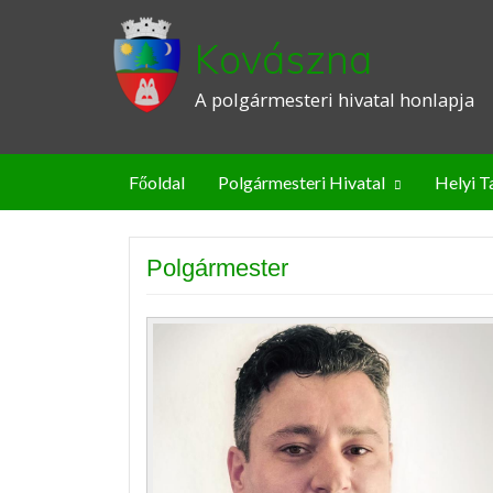
Kovászna
A polgármesteri hivatal honlapja
Főoldal
Polgármesteri Hivatal
Helyi T
Polgármester